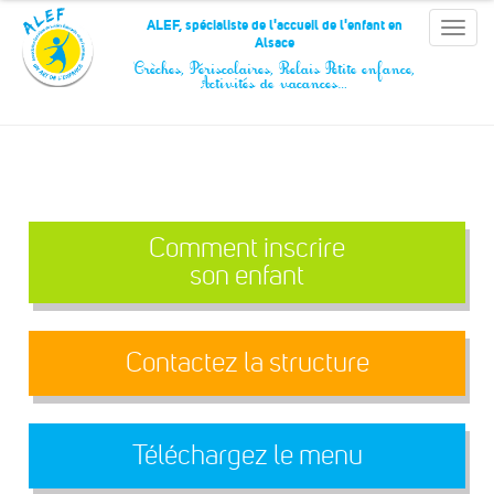
Panneau de gestion des cookies
ALEF, spécialiste de l'accueil de l'enfant en
Toggle
Alsace
naviga
Crèches, Périscolaires, Relais Petite enfance,
Activités de vacances…
Comment inscrire
son enfant
Contactez la structure
Téléchargez le menu