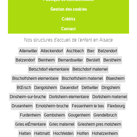
Gestion des cookies
Crédits
Contact
Nos structures d’accueil de l’enfant en Alsace
Allenwiller
Alteckendorf
Aschbach
Barr
Batzendorf
Batzendorf
Beinheim
Bernardswiller
Berstett
Berstheim
Betschdorf elementaire
Betschdorf maternel
Bischoffsheim elementaire
Bischoffsheim maternel
Blaesheim
BŒrsch
Dangolsheim
Dauendorf
Dettwiller
Dingsheim
Dinsheim-sur-bruche
Dorlisheim elementaire
Dorlisheim maternel
Drusenheim
Ernolsheim-bruche
Fessenheim le bas
Flexbourg
Furdenheim
Gambsheim
Gougenheim
Grendelbruch
Gries elÉmentaire
Gries maternel
Griesheim pres molsheim
Hatten
Hattmatt
Hochfelden
Hoffen
Hohatzenheim