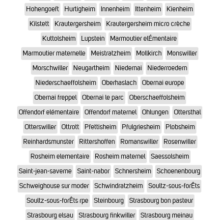
Hohengoeft
Hurtigheim
Innenheim
Ittenheim
Kienheim
Kilstett
Krautergersheim
Krautergersheim micro crèche
Kuttolsheim
Lupstein
Marmoutier elÉmentaire
Marmoutier maternelle
Meistratzheim
Mollkirch
Monswiller
Morschwiller
Neugartheim
Niedernai
Niederroedern
Niederschaeffolsheim
Oberhaslach
Obernai europe
Obernai freppel
Obernai le parc
Oberschaeffolsheim
Offendorf elémentaire
Offendorf maternel
Ohlungen
Ottersthal
Otterswiller
Ottrott
Pfettisheim
Pfulgriesheim
Plobsheim
Reinhardsmunster
Rittershoffen
Romanswiller
Rosenwiller
Rosheim elementaire
Rosheim maternel
Saessolsheim
Saint-jean-saverne
Saint-nabor
Schnersheim
Schoenenbourg
Schweighouse sur moder
Schwindratzheim
Soultz-sous-forÊts
Soultz-sous-forÊts rpe
Steinbourg
Strasbourg bon pasteur
Strasbourg elsau
Strasbourg finkwiller
Strasbourg meinau