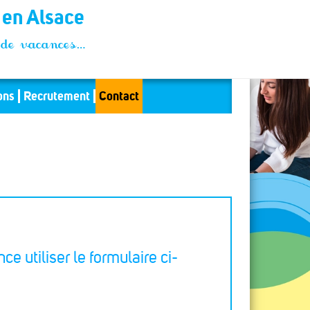
t en Alsace
és de vacances…
ons
Recrutement
Contact
ce utiliser le formulaire ci-