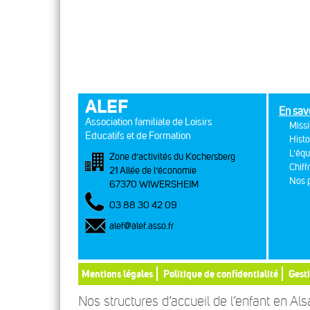
ALEF
En sav
Association familiale de Loisirs
Missi
Educatifs et de Formation
Histo
L'équ
Zone d’activités du Kochersberg
Chiff
21 Allée de l’économie
Nos p
67370 WIWERSHEIM
03 88 30 42 09
alef@alef.asso.fr
Mentions légales
Politique de confidentialité
Gest
Nos structures d’accueil de l’enfant en Al