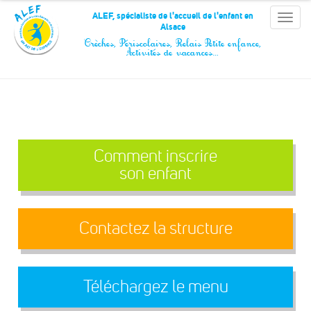
Panneau de gestion des cookies
ALEF, spécialiste de l'accueil de l'enfant en
Toggle
Alsace
naviga
Crèches, Périscolaires, Relais Petite enfance,
Activités de vacances…
Comment inscrire
son enfant
Contactez la structure
Téléchargez le menu