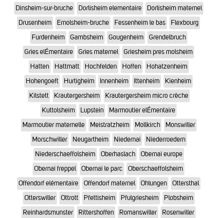
Dinsheim-sur-bruche
Dorlisheim elementaire
Dorlisheim maternel
Drusenheim
Ernolsheim-bruche
Fessenheim le bas
Flexbourg
Furdenheim
Gambsheim
Gougenheim
Grendelbruch
Gries elÉmentaire
Gries maternel
Griesheim pres molsheim
Hatten
Hattmatt
Hochfelden
Hoffen
Hohatzenheim
Hohengoeft
Hurtigheim
Innenheim
Ittenheim
Kienheim
Kilstett
Krautergersheim
Krautergersheim micro crèche
Kuttolsheim
Lupstein
Marmoutier elÉmentaire
Marmoutier maternelle
Meistratzheim
Mollkirch
Monswiller
Morschwiller
Neugartheim
Niedernai
Niederroedern
Niederschaeffolsheim
Oberhaslach
Obernai europe
Obernai freppel
Obernai le parc
Oberschaeffolsheim
Offendorf elémentaire
Offendorf maternel
Ohlungen
Ottersthal
Otterswiller
Ottrott
Pfettisheim
Pfulgriesheim
Plobsheim
Reinhardsmunster
Rittershoffen
Romanswiller
Rosenwiller