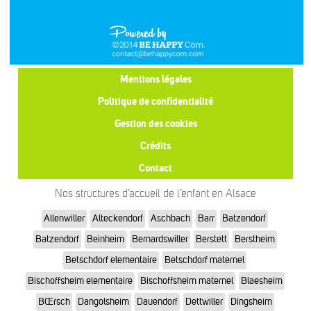
Mentions légales
Politique de confidentialité
Gestion des cookies
Crédits
Contact
Nos structures d’accueil de l’enfant en Alsace
Allenwiller
Alteckendorf
Aschbach
Barr
Batzendorf
Batzendorf
Beinheim
Bernardswiller
Berstett
Berstheim
Betschdorf elementaire
Betschdorf maternel
Bischoffsheim elementaire
Bischoffsheim maternel
Blaesheim
BŒrsch
Dangolsheim
Dauendorf
Dettwiller
Dingsheim