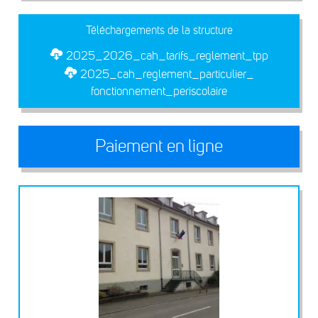
Téléchargements de la structure
2025_2026_cah_tarifs_reglement_tpp
2025_cah_reglement_particulier_
fonctionnement_periscolaire
Paiement en ligne