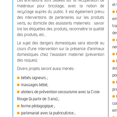
Les animations sont basées sur la récupération de
et
matériaux pour bricolage, avec la notion de
recyclage auprès du public. Il est également prévu
des interventions de partenaires sur les produits
em
verts, au domicile des assistants maternels : savoir
tr
lire les étiquettes des produits, reconnaître la qualité
des
des produits, etc…
Le sujet des dangers domestiques sera abordé au
ne
cours d’une intervention sur la présence d’animaux
domestiques chez l’assistant maternel (prévention
des risques).
au
Divers projets seront aussi menés :
po
bébés signeurs ;
massages bébé;
pr
ateliers de prévention secourisme avec la Croix
Rouge (à partir de 3 ans) ;
co
ferme pédagogique ;
em
partenariat avec la puéricultrice ;