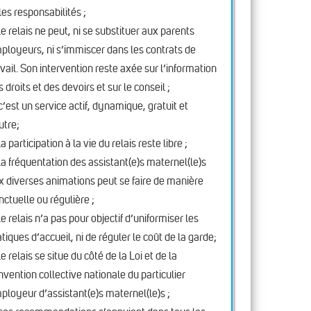
 les responsabilités ;
le relais ne peut, ni se substituer aux parents
ployeurs, ni s’immiscer dans les contrats de
avail. Son intervention reste axée sur l’information
 droits et des devoirs et sur le conseil ;
c’est un service actif, dynamique, gratuit et
utre;
la participation à la vie du relais reste libre ;
la fréquentation des assistant(e)s maternel(le)s
x diverses animations peut se faire de manière
nctuelle ou régulière ;
le relais n’a pas pour objectif d’uniformiser les
atiques d’accueil, ni de réguler le coût de la garde;
le relais se situe du côté de la Loi et de la
nvention collective nationale du particulier
ployeur d’assistant(e)s maternel(le)s ;