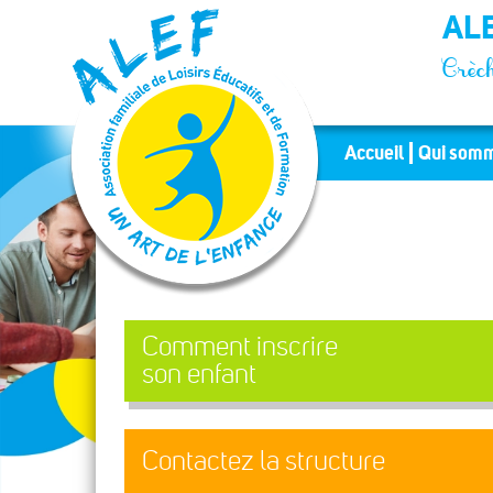
Panneau de gestion des cookies
ALE
Crèch
Accueil
Qui somm
Comment inscrire
son enfant
Contactez la structure