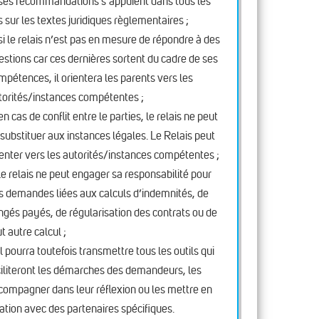
ses recommandations s’appuient dans tous les
s sur les textes juridiques règlementaires ;
si le relais n’est pas en mesure de répondre à des
estions car ces dernières sortent du cadre de ses
mpétences, il orientera les parents vers les
torités/instances compétentes ;
en cas de conflit entre le parties, le relais ne peut
 substituer aux instances légales. Le Relais peut
ienter vers les autorités/instances compétentes ;
le relais ne peut engager sa responsabilité pour
s demandes liées aux calculs d’indemnités, de
ngés payés, de régularisation des contrats ou de
t autre calcul ;
il pourra toutefois transmettre tous les outils qui
ciliteront les démarches des demandeurs, les
compagner dans leur réflexion ou les mettre en
lation avec des partenaires spécifiques.