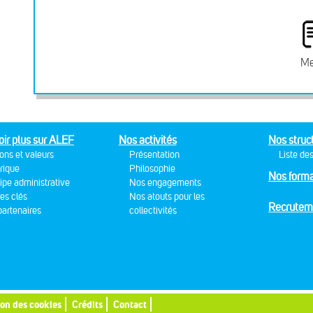
Me
oir plus sur ALEF
Nos activités
Nos struc
ons et valeurs
Présentation
Liste des
rique
Philosophie
Nos forma
ipe administrative
Nos engagements
res clés
Nos atouts pour les
Recrutem
artenaires
collectivités
ion des cookies
Crédits
Contact