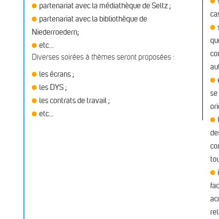
partenariat avec la médiathèque de Seltz ;
ca
partenariat avec la bibliothèque de
Niederroedern;
qu
etc…
co
Diverses soirées à thèmes seront proposées :
au
les écrans ;
les DYS ;
se
les contrats de travail ;
or
etc…
de
co
tou
fa
ac
re