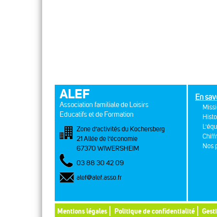
ALEF
En sav
Association familiale de Loisirs
Missi
Educatifs et de Formation
Histo
L'équ
Zone d’activités du Kochersberg
Chiff
21 Allée de l’économie
Nos p
67370 WIWERSHEIM
03 88 30 42 09
alef@alef.asso.fr
Mentions légales
Politique de confidentialité
Gest