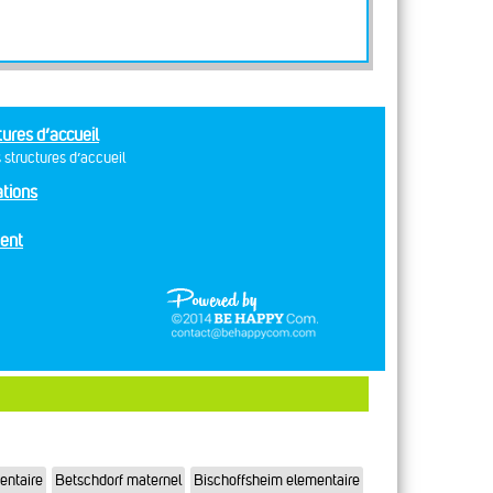
tures d’accueil
 structures d’accueil
tions
ent
entaire
Betschdorf maternel
Bischoffsheim elementaire