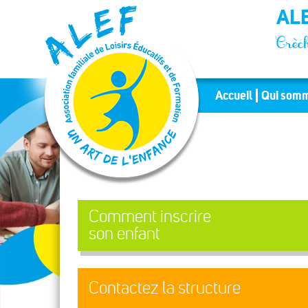
Panneau de gestion des cookies
ALE
Crèch
Accueil
Qui somm
Comment inscrire
son enfant
Contactez la structure