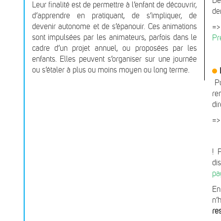
Dè
Leur finalité est de permettre à l’enfant de découvrir,
de
d’apprendre en pratiquant, de s’impliquer, de
devenir autonome et de s’épanouir. Ces animations
=>
sont impulsées par les animateurs, parfois dans le
Pr
cadre d’un projet annuel, ou proposées par les
enfants. Elles peuvent s’organiser sur une journée
ou s’étaler à plus ou moins moyen ou long terme.
P
re
di
=
! 
di
pa
En
n’
re