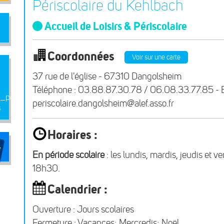
Périscolaire du Kehlbach
Accueil de Loisirs & Périscolaire
Coordonnées
Voir sur une carte
37 rue de l'église - 67310 Dangolsheim
Téléphone : 03.88.87.30.78 / 06.08.33.77.85 - E
_perisco_2026.2027
periscolaire.dangolsheim@alef.asso.fr
s
Horaires :
En période scolaire
: les lundis, mardis, jeudis et 
18h30.
Calendrier :
Ouverture : Jours scolaires
Fermeture : Vacances; Mercredis; Noël