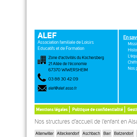
ALEF
En sav
Association familiale de Loisirs
Missi
Educatifs et de Formation
Histo
L'équ
Zone d’activités du Kochersberg
Chiff
21 Allée de l’économie
Nos p
67370 WIWERSHEIM
03 88 30 42 09
alef@alef.asso.fr
Mentions légales
Politique de confidentialité
Gest
Nos structures d’accueil de l’enfant en Al
Allenwiller
Alteckendorf
Aschbach
Barr
Batzendorf