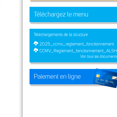
Téléchargez le menu
Téléchargements de la structure
2025_ccmv_reglement_fonctionnement
CCMV_Reglement_fonctionnement_ALSH
Voir tous les document
Paiement en ligne