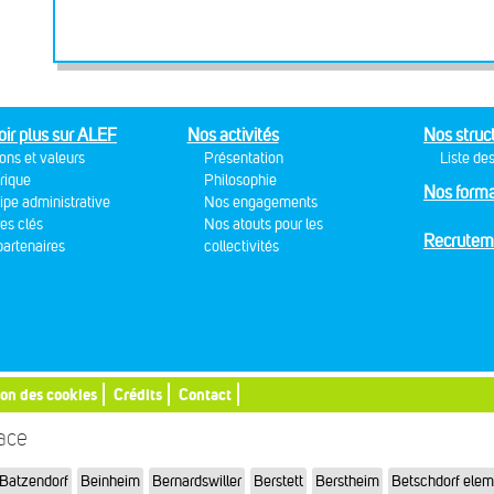
oir plus sur ALEF
Nos activités
Nos struc
ons et valeurs
Présentation
Liste des
rique
Philosophie
Nos forma
ipe administrative
Nos engagements
res clés
Nos atouts pour les
Recrutem
artenaires
collectivités
ion des cookies
Crédits
Contact
sace
Batzendorf
Beinheim
Bernardswiller
Berstett
Berstheim
Betschdorf elem