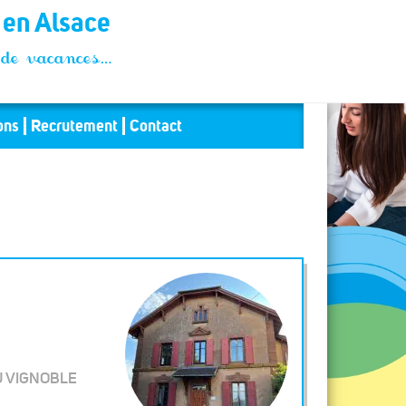
t en Alsace
és de vacances…
ons
Recrutement
Contact
U VIGNOBLE