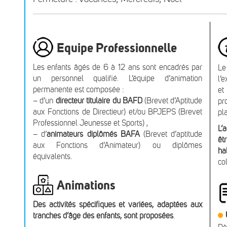
Equipe Professionnelle
Les enfants âgés de 6 à 12 ans sont encadrés par
Le
un personnel qualifié. L’équipe d’animation
l’
permanente est composée :
et
– d’un
directeur titulaire du BAFD
(Brevet d’Aptitude
pr
aux Fonctions de Directieur) et/ou BPJEPS (Brevet
pl
Professionnel Jeunesse et Sports) ,
L’
– d’
animateurs diplômés BAFA
(Brevet d’aptitude
êt
aux Fonctions d’Animateur) ou diplômes
ha
équivalents.
co
Animations
Des activités spécifiques et variées, adaptées aux
tranches d’âge des enfants, sont proposées
.