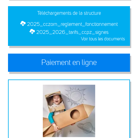
Téléchargements de la structure
2025_cczorn_reglement_fonctionnement
2025_2026_tarifs_ccpz_signes
Voir tous les documents
Paiement en ligne