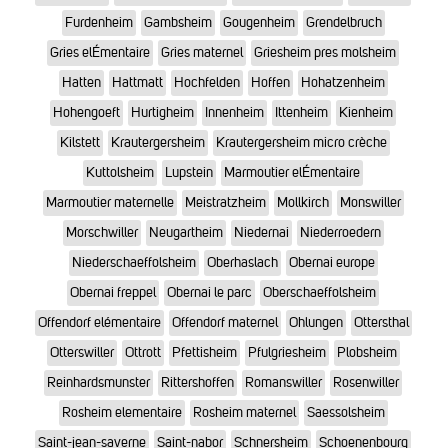
Furdenheim
Gambsheim
Gougenheim
Grendelbruch
Gries elÉmentaire
Gries maternel
Griesheim pres molsheim
Hatten
Hattmatt
Hochfelden
Hoffen
Hohatzenheim
Hohengoeft
Hurtigheim
Innenheim
Ittenheim
Kienheim
Kilstett
Krautergersheim
Krautergersheim micro crèche
Kuttolsheim
Lupstein
Marmoutier elÉmentaire
Marmoutier maternelle
Meistratzheim
Mollkirch
Monswiller
Morschwiller
Neugartheim
Niedernai
Niederroedern
Niederschaeffolsheim
Oberhaslach
Obernai europe
Obernai freppel
Obernai le parc
Oberschaeffolsheim
Offendorf elémentaire
Offendorf maternel
Ohlungen
Ottersthal
Otterswiller
Ottrott
Pfettisheim
Pfulgriesheim
Plobsheim
Reinhardsmunster
Rittershoffen
Romanswiller
Rosenwiller
Rosheim elementaire
Rosheim maternel
Saessolsheim
Saint-jean-saverne
Saint-nabor
Schnersheim
Schoenenbourg