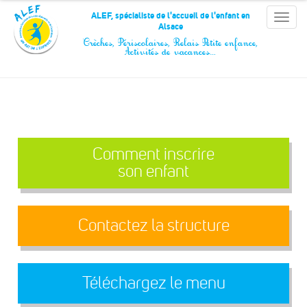
Panneau de gestion des cookies
ALEF, spécialiste de l'accueil de l'enfant en
Toggle
Alsace
naviga
Crèches, Périscolaires, Relais Petite enfance,
Activités de vacances…
Comment inscrire
son enfant
Contactez la structure
Téléchargez le menu