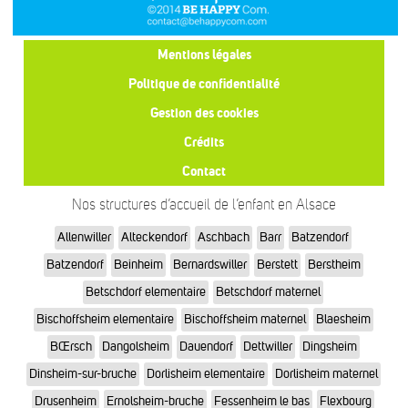
Mentions légales
Politique de confidentialité
Gestion des cookies
Crédits
Contact
Nos structures d’accueil de l’enfant en Alsace
Allenwiller
Alteckendorf
Aschbach
Barr
Batzendorf
Batzendorf
Beinheim
Bernardswiller
Berstett
Berstheim
Betschdorf elementaire
Betschdorf maternel
Bischoffsheim elementaire
Bischoffsheim maternel
Blaesheim
BŒrsch
Dangolsheim
Dauendorf
Dettwiller
Dingsheim
Dinsheim-sur-bruche
Dorlisheim elementaire
Dorlisheim maternel
Drusenheim
Ernolsheim-bruche
Fessenheim le bas
Flexbourg