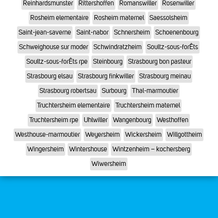
Reinhardsmunster
Rittershoffen
Romanswiller
Rosenwiller
Rosheim elementaire
Rosheim maternel
Saessolsheim
Saint-jean-saverne
Saint-nabor
Schnersheim
Schoenenbourg
Schweighouse sur moder
Schwindratzheim
Soultz-sous-forÊts
Soultz-sous-forÊts rpe
Steinbourg
Strasbourg bon pasteur
Strasbourg elsau
Strasbourg finkwiller
Strasbourg meinau
Strasbourg robertsau
Surbourg
Thal-marmoutier
Truchtersheim elementaire
Truchtersheim maternel
Truchtersheim rpe
Uhlwiller
Wangenbourg
Westhoffen
Westhouse-marmoutier
Weyersheim
Wickersheim
Willgottheim
Wingersheim
Wintershouse
Wintzenheim – kochersberg
Wiwersheim