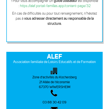
! Pour vous accompagner un
guide utilisateur
est disponible
:
https://alef.portail-familles.app/content-page/32
En cas de difficultés ou pour tout renseignement, n’hésitez
pas à
vous adresser directement au responsable de la
structure.
ALEF
Association familiale de Loisirs Educatifs et de Formation
Zone d’activités du Kochersberg
21 Allée de l’économie
67370 WIWERSHEIM
03 88 30 42 09