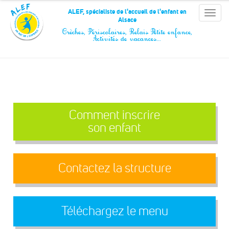
Panneau de gestion des cookies
ALEF, spécialiste de l'accueil de l'enfant en
Toggle
Alsace
naviga
Crèches, Périscolaires, Relais Petite enfance,
Activités de vacances…
Comment inscrire
son enfant
Contactez la structure
Téléchargez le menu