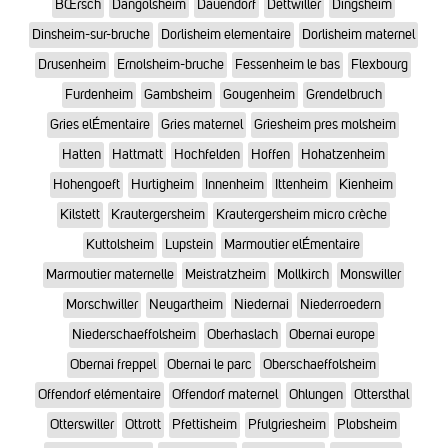
BŒrsch
Dangolsheim
Dauendorf
Dettwiller
Dingsheim
Dinsheim-sur-bruche
Dorlisheim elementaire
Dorlisheim maternel
Drusenheim
Ernolsheim-bruche
Fessenheim le bas
Flexbourg
Furdenheim
Gambsheim
Gougenheim
Grendelbruch
Gries elÉmentaire
Gries maternel
Griesheim pres molsheim
Hatten
Hattmatt
Hochfelden
Hoffen
Hohatzenheim
Hohengoeft
Hurtigheim
Innenheim
Ittenheim
Kienheim
Kilstett
Krautergersheim
Krautergersheim micro crèche
Kuttolsheim
Lupstein
Marmoutier elÉmentaire
Marmoutier maternelle
Meistratzheim
Mollkirch
Monswiller
Morschwiller
Neugartheim
Niedernai
Niederroedern
Niederschaeffolsheim
Oberhaslach
Obernai europe
Obernai freppel
Obernai le parc
Oberschaeffolsheim
Offendorf elémentaire
Offendorf maternel
Ohlungen
Ottersthal
Otterswiller
Ottrott
Pfettisheim
Pfulgriesheim
Plobsheim