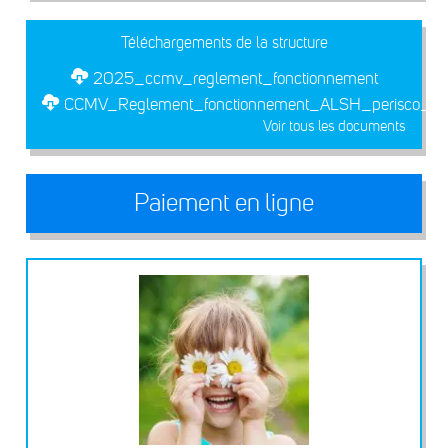
Téléchargements de la structure
2025_ccmv_reglement_fonctionnement
CCMV_Reglement_fonctionnement_ALSH_perisco_2
Voir tous les documents
Paiement en ligne