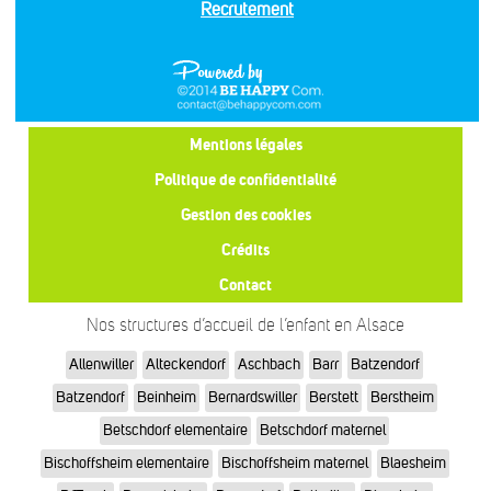
Recrutement
Mentions légales
Politique de confidentialité
Gestion des cookies
Crédits
Contact
Nos structures d’accueil de l’enfant en Alsace
Allenwiller
Alteckendorf
Aschbach
Barr
Batzendorf
Batzendorf
Beinheim
Bernardswiller
Berstett
Berstheim
Betschdorf elementaire
Betschdorf maternel
Bischoffsheim elementaire
Bischoffsheim maternel
Blaesheim