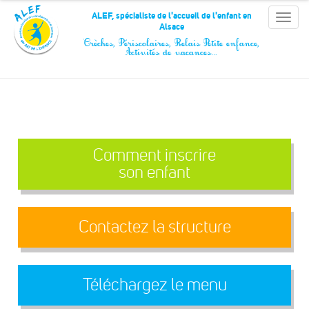
Panneau de gestion des cookies
ALEF, spécialiste de l'accueil de l'enfant en
Toggle
Alsace
naviga
Crèches, Périscolaires, Relais Petite enfance,
Activités de vacances…
Comment inscrire
son enfant
Contactez la structure
Téléchargez le menu