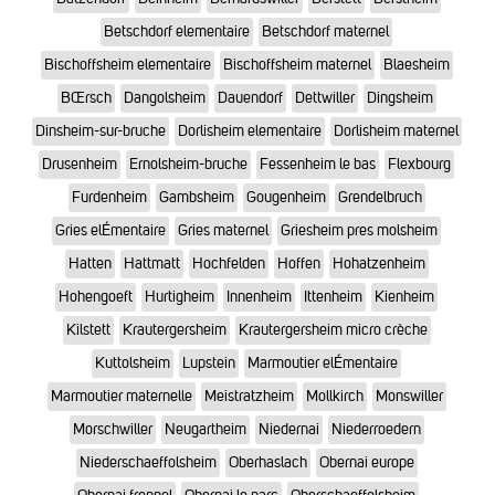
Betschdorf elementaire
Betschdorf maternel
Bischoffsheim elementaire
Bischoffsheim maternel
Blaesheim
BŒrsch
Dangolsheim
Dauendorf
Dettwiller
Dingsheim
Dinsheim-sur-bruche
Dorlisheim elementaire
Dorlisheim maternel
Drusenheim
Ernolsheim-bruche
Fessenheim le bas
Flexbourg
Furdenheim
Gambsheim
Gougenheim
Grendelbruch
Gries elÉmentaire
Gries maternel
Griesheim pres molsheim
Hatten
Hattmatt
Hochfelden
Hoffen
Hohatzenheim
Hohengoeft
Hurtigheim
Innenheim
Ittenheim
Kienheim
Kilstett
Krautergersheim
Krautergersheim micro crèche
Kuttolsheim
Lupstein
Marmoutier elÉmentaire
Marmoutier maternelle
Meistratzheim
Mollkirch
Monswiller
Morschwiller
Neugartheim
Niedernai
Niederroedern
Niederschaeffolsheim
Oberhaslach
Obernai europe