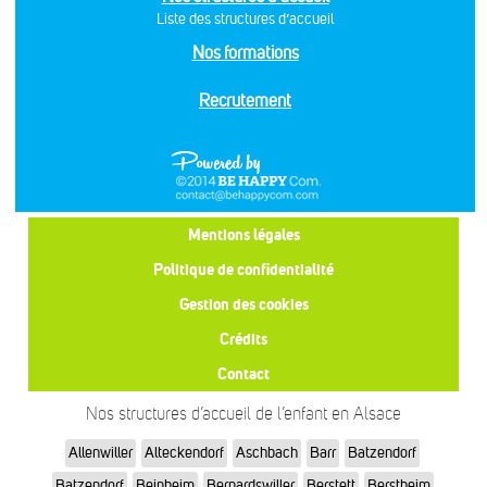
Liste des structures d’accueil
Nos formations
Recrutement
Mentions légales
Politique de confidentialité
Gestion des cookies
Crédits
Contact
Nos structures d’accueil de l’enfant en Alsace
Allenwiller
Alteckendorf
Aschbach
Barr
Batzendorf
Batzendorf
Beinheim
Bernardswiller
Berstett
Berstheim