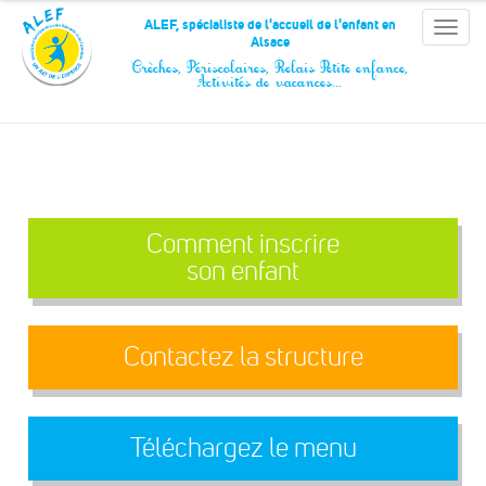
Panneau de gestion des cookies
ALEF, spécialiste de l'accueil de l'enfant en
Toggle
Alsace
naviga
Crèches, Périscolaires, Relais Petite enfance,
Activités de vacances…
Comment inscrire
son enfant
Contactez la structure
Téléchargez le menu