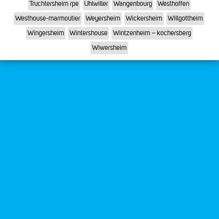
Truchtersheim rpe
Uhlwiller
Wangenbourg
Westhoffen
Westhouse-marmoutier
Weyersheim
Wickersheim
Willgottheim
Wingersheim
Wintershouse
Wintzenheim – kochersberg
Wiwersheim