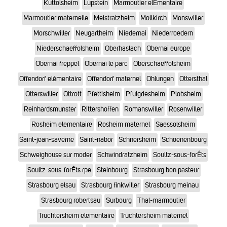
Kuttolsheim
Lupstein
Marmoutier elÉmentaire
Marmoutier maternelle
Meistratzheim
Mollkirch
Monswiller
Morschwiller
Neugartheim
Niedernai
Niederroedern
Niederschaeffolsheim
Oberhaslach
Obernai europe
Obernai freppel
Obernai le parc
Oberschaeffolsheim
Offendorf elémentaire
Offendorf maternel
Ohlungen
Ottersthal
Otterswiller
Ottrott
Pfettisheim
Pfulgriesheim
Plobsheim
Reinhardsmunster
Rittershoffen
Romanswiller
Rosenwiller
Rosheim elementaire
Rosheim maternel
Saessolsheim
Saint-jean-saverne
Saint-nabor
Schnersheim
Schoenenbourg
Schweighouse sur moder
Schwindratzheim
Soultz-sous-forÊts
Soultz-sous-forÊts rpe
Steinbourg
Strasbourg bon pasteur
Strasbourg elsau
Strasbourg finkwiller
Strasbourg meinau
Strasbourg robertsau
Surbourg
Thal-marmoutier
Truchtersheim elementaire
Truchtersheim maternel