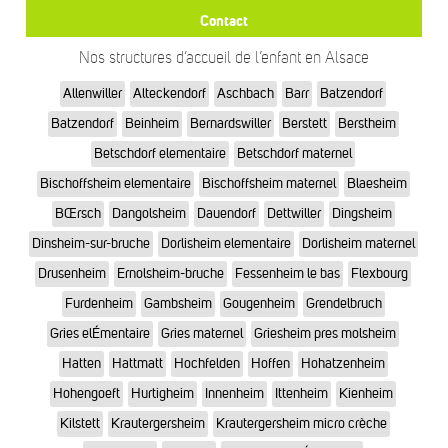
Contact
Nos structures d’accueil de l’enfant en Alsace
Allenwiller
Alteckendorf
Aschbach
Barr
Batzendorf
Batzendorf
Beinheim
Bernardswiller
Berstett
Berstheim
Betschdorf elementaire
Betschdorf maternel
Bischoffsheim elementaire
Bischoffsheim maternel
Blaesheim
BŒrsch
Dangolsheim
Dauendorf
Dettwiller
Dingsheim
Dinsheim-sur-bruche
Dorlisheim elementaire
Dorlisheim maternel
Drusenheim
Ernolsheim-bruche
Fessenheim le bas
Flexbourg
Furdenheim
Gambsheim
Gougenheim
Grendelbruch
Gries elÉmentaire
Gries maternel
Griesheim pres molsheim
Hatten
Hattmatt
Hochfelden
Hoffen
Hohatzenheim
Hohengoeft
Hurtigheim
Innenheim
Ittenheim
Kienheim
Kilstett
Krautergersheim
Krautergersheim micro crèche