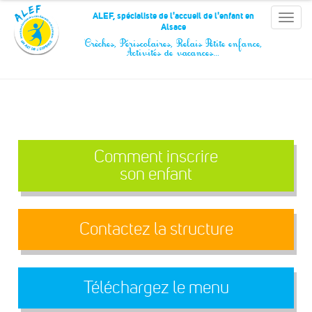
Panneau de gestion des cookies
ALEF, spécialiste de l'accueil de l'enfant en
Toggle
Alsace
naviga
Crèches, Périscolaires, Relais Petite enfance,
Activités de vacances…
Comment inscrire
son enfant
Contactez la structure
Téléchargez le menu