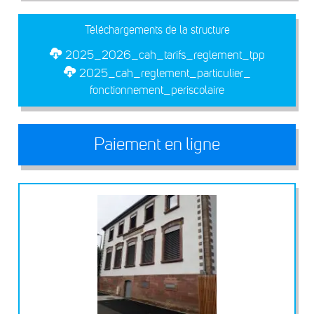
Téléchargements de la structure
2025_2026_cah_tarifs_reglement_tpp
2025_cah_reglement_particulier_
fonctionnement_periscolaire
Paiement en ligne