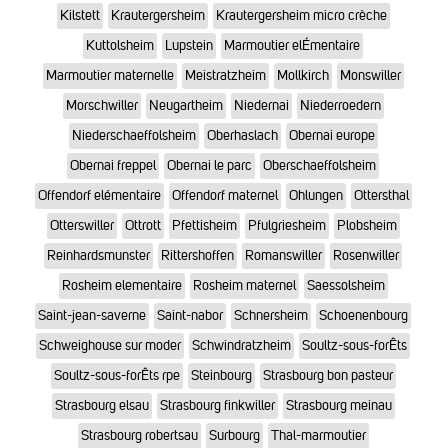
Kilstett
Krautergersheim
Krautergersheim micro crèche
Kuttolsheim
Lupstein
Marmoutier elÉmentaire
Marmoutier maternelle
Meistratzheim
Mollkirch
Monswiller
Morschwiller
Neugartheim
Niedernai
Niederroedern
Niederschaeffolsheim
Oberhaslach
Obernai europe
Obernai freppel
Obernai le parc
Oberschaeffolsheim
Offendorf elémentaire
Offendorf maternel
Ohlungen
Ottersthal
Otterswiller
Ottrott
Pfettisheim
Pfulgriesheim
Plobsheim
Reinhardsmunster
Rittershoffen
Romanswiller
Rosenwiller
Rosheim elementaire
Rosheim maternel
Saessolsheim
Saint-jean-saverne
Saint-nabor
Schnersheim
Schoenenbourg
Schweighouse sur moder
Schwindratzheim
Soultz-sous-forÊts
Soultz-sous-forÊts rpe
Steinbourg
Strasbourg bon pasteur
Strasbourg elsau
Strasbourg finkwiller
Strasbourg meinau
Strasbourg robertsau
Surbourg
Thal-marmoutier