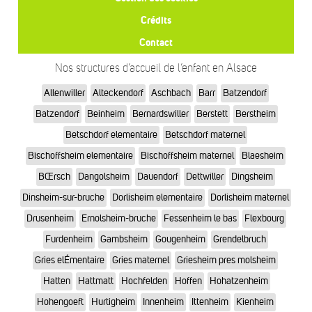
Crédits
Contact
Nos structures d’accueil de l’enfant en Alsace
Allenwiller
Alteckendorf
Aschbach
Barr
Batzendorf
Batzendorf
Beinheim
Bernardswiller
Berstett
Berstheim
Betschdorf elementaire
Betschdorf maternel
Bischoffsheim elementaire
Bischoffsheim maternel
Blaesheim
BŒrsch
Dangolsheim
Dauendorf
Dettwiller
Dingsheim
Dinsheim-sur-bruche
Dorlisheim elementaire
Dorlisheim maternel
Drusenheim
Ernolsheim-bruche
Fessenheim le bas
Flexbourg
Furdenheim
Gambsheim
Gougenheim
Grendelbruch
Gries elÉmentaire
Gries maternel
Griesheim pres molsheim
Hatten
Hattmatt
Hochfelden
Hoffen
Hohatzenheim
Hohengoeft
Hurtigheim
Innenheim
Ittenheim
Kienheim