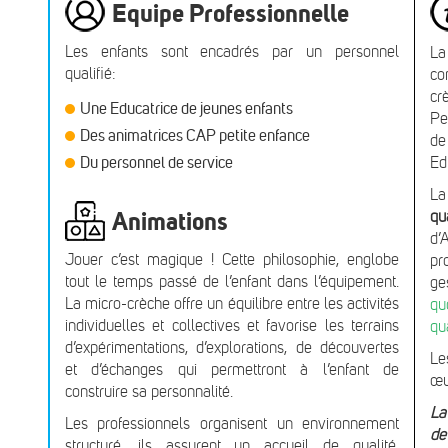
Equipe Professionnelle
Les enfants sont encadrés par un personnel
La
qualifié:
co
cr
Une Educatrice de jeunes enfants
Pe
Des animatrices CAP petite enfance
de
Du personnel de service
Ed
La
Animations
qu
d’
Jouer c’est magique ! Cette philosophie, englobe
pr
tout le temps passé de l’enfant dans l’équipement.
g
La micro-crèche offre un équilibre entre les activités
qu
individuelles et collectives et favorise les terrains
qu
d’expérimentations, d’explorations, de découvertes
Le
et d’échanges qui permettront à l’enfant de
œu
construire sa personnalité.
La
Les professionnels organisent un environnement
de
structuré, ils assurent un accueil de qualité,