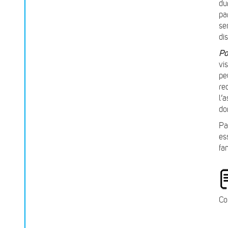
du
pa
se
di
Po
vi
pe
re
l’
do
Pa
es
fa
Co