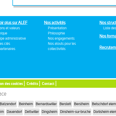
oir plus sur ALEF
Nos activités
Nos struc
ons et valeurs
Présentation
Liste des
rique
Philosophie
Nos forma
ipe administrative
Nos engagements
res clés
Nos atouts pour les
Recrutem
artenaires
collectivités
ion des cookies
Crédits
Contact
sace
Batzendorf
Beinheim
Bernardswiller
Berstett
Berstheim
Betschdorf elem
eim
Dauendorf
Dettwiller
Dingsheim
Dinsheim-sur-bruche
Dorlisheim ele