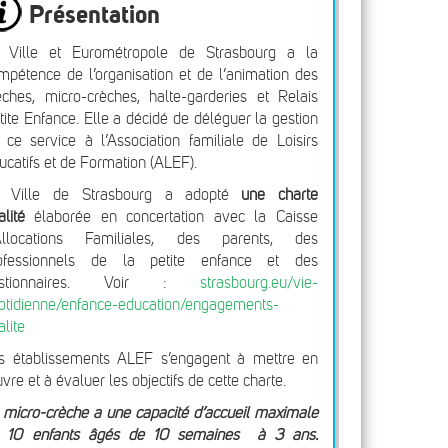
Présentation
 Ville et Eurométropole de Strasbourg a la
mpétence de l’organisation et de l’animation des
èches, micro-crèches, halte-garderies et Relais
tite Enfance. Elle a décidé de déléguer la gestion
 ce service à l’Association familiale de Loisirs
ucatifs et de Formation (ALEF).
 Ville de Strasbourg a adopté
une charte
alité
élaborée en concertation avec la Caisse
Allocations Familiales, des parents, des
ofessionnels de la petite enfance et des
estionnaires. Voir :
strasbourg.eu/vie-
otidienne/enfance-education/engagements-
alite
s établissements ALEF s’engagent à mettre en
vre et à évaluer les objectifs de cette charte.
 micro-crèche a une capacité d’accueil maximale
 10 enfants âgés de 10 semaines à 3 ans.