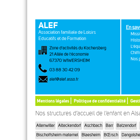
ALEF
En sav
Association familiale de Loisirs
Missi
Educatifs et de Formation
Histo
L'équ
Zone d’activités du Kochersberg
Chiff
21 Allée de l’économie
Nos p
67370 WIWERSHEIM
03 88 30 42 09
alef@alef.asso.fr
Mentions légales
Politique de confidentialité
Gest
Nos structures d’accueil de l’enfant en Al
Allenwiller
Alteckendorf
Aschbach
Barr
Batzendorf
Bischoffsheim maternel
Blaesheim
BŒrsch
Dangolsh