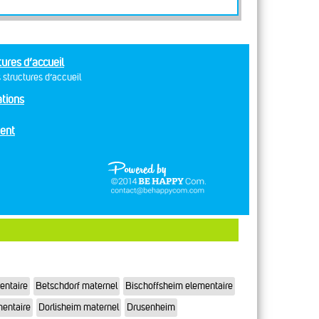
tures d’accueil
 structures d’accueil
tions
ent
entaire
Betschdorf maternel
Bischoffsheim elementaire
mentaire
Dorlisheim maternel
Drusenheim