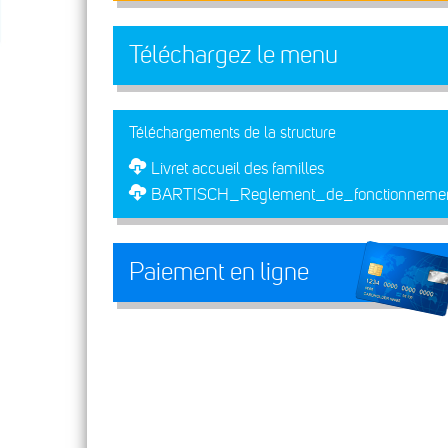
Téléchargez le menu
Téléchargements de la structure
Livret accueil des familles
BARTISCH_Reglement_de_fonctionneme
Paiement en ligne