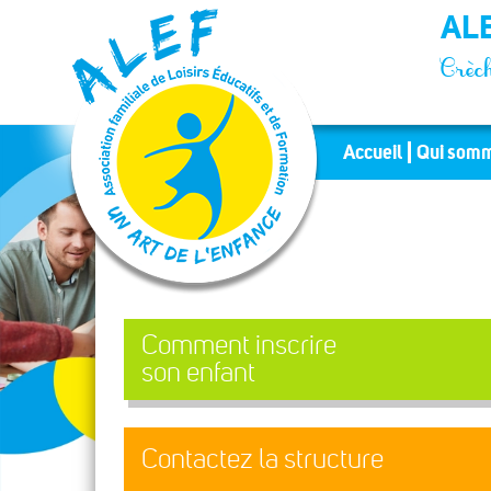
Panneau de gestion des cookies
ALE
Crèch
Accueil
Qui somm
Comment inscrire
son enfant
Contactez la structure