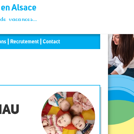
t en Alsace
és de vacances…
ons
Recrutement
Contact
NAU