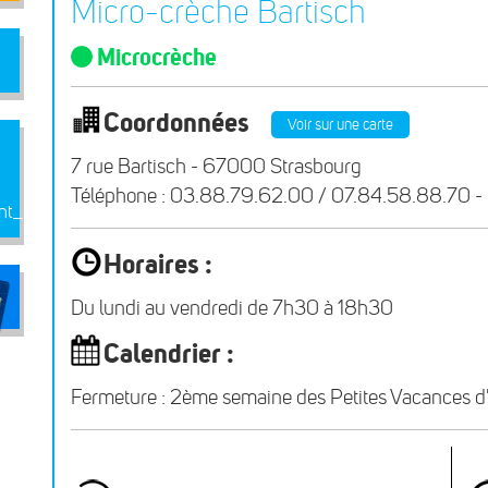
Micro-crèche Bartisch
Microcrèche
Coordonnées
Voir sur une carte
7 rue Bartisch - 67000 Strasbourg
Téléphone : 03.88.79.62.00 / 07.84.58.88.70 - Em
nt_MJ_fevrier_25
Horaires :
Du lundi au vendredi de 7h30 à 18h30
Calendrier :
Fermeture : 2ème semaine des Petites Vacances d'hiv