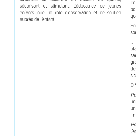
L’
sécurisant et stimulant. L’éducatrice de jeunes
po
enfants joue un rôle d’observation et de soutien
qu
auprès de l’enfant.
So
so
Il
pl
sa
gr
de
si
Di
Po
un
un
im
Po
l’