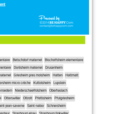
ent
entaire
Betschdorf maternel
Bischoffsheim elementaire
mentaire
Dorlisheim maternel
Drusenheim
maternel
Griesheim pres molsheim
Hatten
Hattmatt
ersheim micro crèche
Kuttolsheim
Lupstein
rroedern
Niederschaeffolsheim
Oberhaslach
l
Otterswiller
Ottrott
Pfettisheim
Pfulgriesheim
int-jean-saverne
Saint-nabor
Schnersheim
pasteur
Strasbourg elsau
Strasbourg finkwiller