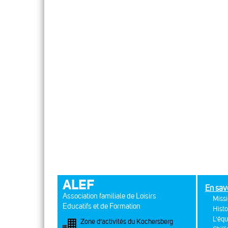
ALEF
En sav
Association familiale de Loisirs
Missi
Educatifs et de Formation
Histo
L'équ
Zone d’activités du Kochersberg