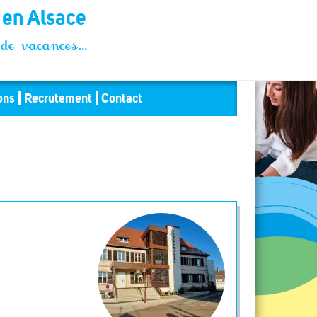
t en Alsace
és de vacances…
ons
Recrutement
Contact