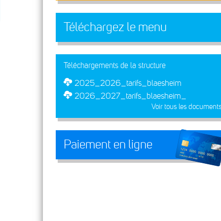
Téléchargez le menu
Téléchargements de la structure
2025_2026_tarifs_blaesheim
2026_2027_tarifs_blaesheim_
Voir tous les document
Paiement en ligne