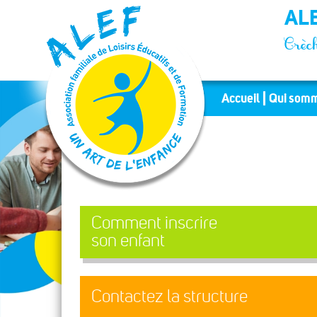
Panneau de gestion des cookies
ALE
Crèch
Accueil
Qui somm
Comment inscrire
son enfant
Contactez la structure