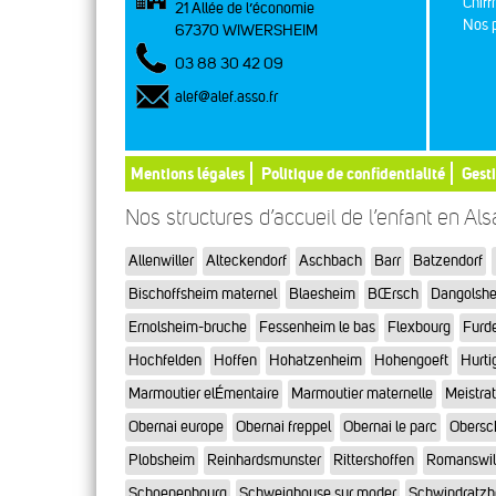
Chiff
21 Allée de l’économie
Nos p
67370 WIWERSHEIM
03 88 30 42 09
alef@alef.asso.fr
Mentions légales
Politique de confidentialité
Gest
Nos structures d’accueil de l’enfant en Al
Allenwiller
Alteckendorf
Aschbach
Barr
Batzendorf
Bischoffsheim maternel
Blaesheim
BŒrsch
Dangolsh
Ernolsheim-bruche
Fessenheim le bas
Flexbourg
Furd
Hochfelden
Hoffen
Hohatzenheim
Hohengoeft
Hurti
Marmoutier elÉmentaire
Marmoutier maternelle
Meistra
Obernai europe
Obernai freppel
Obernai le parc
Obersc
Plobsheim
Reinhardsmunster
Rittershoffen
Romanswil
Schoenenbourg
Schweighouse sur moder
Schwindratz