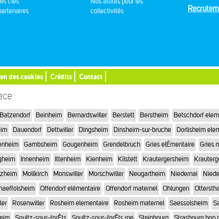
res clés
Nos atouts pour les
Recrutem
artenaires
collectivités
ion des cookies
Crédits
Contact
sace
Batzendorf
Beinheim
Bernardswiller
Berstett
Berstheim
Betschdorf elem
eim
Dauendorf
Dettwiller
Dingsheim
Dinsheim-sur-bruche
Dorlisheim ele
enheim
Gambsheim
Gougenheim
Grendelbruch
Gries elÉmentaire
Gries 
gheim
Innenheim
Ittenheim
Kienheim
Kilstett
Krautergersheim
Krauterg
tzheim
Mollkirch
Monswiller
Morschwiller
Neugartheim
Niedernai
Niede
haeffolsheim
Offendorf elémentaire
Offendorf maternel
Ohlungen
Otterstha
ler
Rosenwiller
Rosheim elementaire
Rosheim maternel
Saessolsheim
Sa
heim
Soultz-sous-forÊts
Soultz-sous-forÊts rpe
Steinbourg
Strasbourg bon 