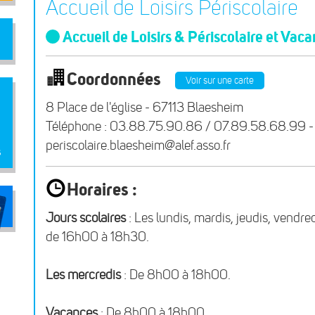
Accueil de Loisirs Périscolaire
Accueil de Loisirs & Périscolaire et Vac
Coordonnées
Voir sur une carte
8 Place de l'église - 67113 Blaesheim
Téléphone : 03.88.75.90.86 / 07.89.58.68.99 - 
periscolaire.blaesheim@alef.asso.fr
s
Horaires :
Jours scolaires
: Les lundis, mardis, jeudis, vend
de 16h00 à 18h30.
Les mercredis
: De 8h00 à 18h00.
Vacances
: De 8h00 à 18h00.