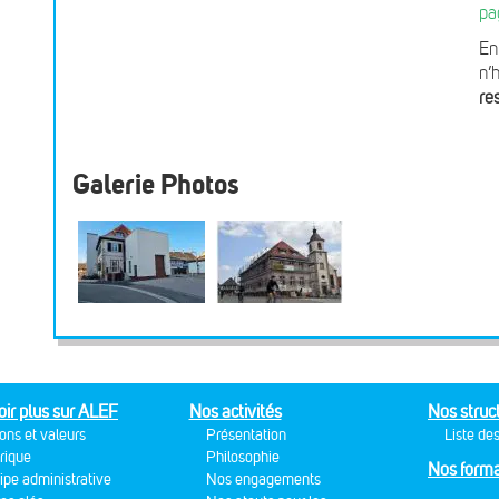
pa
En
n’
re
Galerie Photos
oir plus sur ALEF
Nos activités
Nos struc
ons et valeurs
Présentation
Liste des
rique
Philosophie
Nos forma
ipe administrative
Nos engagements