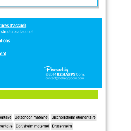
tures d’accueil
 structures d’accueil
tions
ent
entaire
Betschdorf maternel
Bischoffsheim elementaire
mentaire
Dorlisheim maternel
Drusenheim