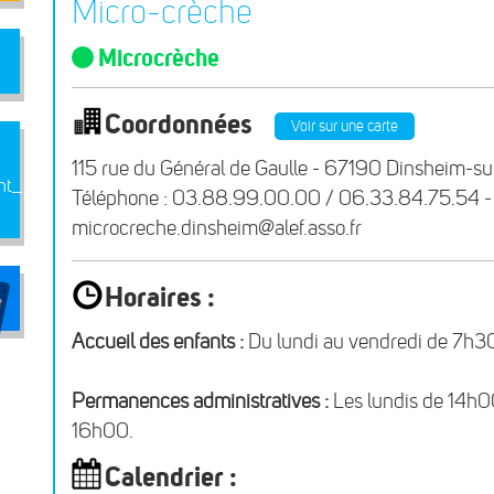
Micro-crèche
Microcrèche
Coordonnées
Voir sur une carte
115 rue du Général de Gaulle - 67190 Dinsheim-s
ent_MC
Téléphone : 03.88.99.00.00 / 06.33.84.75.54 - 
microcreche.dinsheim@alef.asso.fr
Horaires :
Accueil des enfants :
Du lundi au vendredi de 7h3
Permanences administratives :
Les lundis de 14h0
16h00.
Calendrier :