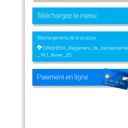
Téléchargez le menu
Téléchargements de la structure
DINSHEIM_Reglement_de_fonctionnem
_ MJ_février_25
Paiement en ligne