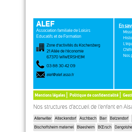
ALEF
En sav
Association familiale de Loisirs
Missi
Educatifs et de Formation
Histo
L'équ
Zone d’activités du Kochersberg
Chiff
21 Allée de l’économie
Nos p
67370 WIWERSHEIM
03 88 30 42 09
alef@alef.asso.fr
Mentions légales
Politique de confidentialité
Gest
Nos structures d’accueil de l’enfant en Al
Allenwiller
Alteckendorf
Aschbach
Barr
Batzendorf
Bischoffsheim maternel
Blaesheim
BŒrsch
Dangolsh