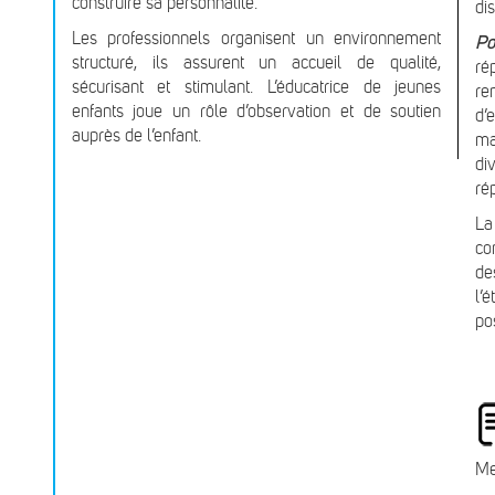
construire sa personnalité.
di
Les professionnels organisent un environnement
Po
structuré, ils assurent un accueil de qualité,
ré
sécurisant et stimulant. L’éducatrice de jeunes
re
enfants joue un rôle d’observation et de soutien
d’
auprès de l’enfant.
ma
di
ré
La
co
de
l’
pos
Me