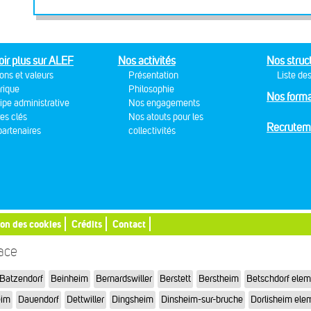
oir plus sur ALEF
Nos activités
Nos struc
ons et valeurs
Présentation
Liste des
rique
Philosophie
Nos forma
ipe administrative
Nos engagements
res clés
Nos atouts pour les
Recrutem
artenaires
collectivités
ion des cookies
Crédits
Contact
sace
Batzendorf
Beinheim
Bernardswiller
Berstett
Berstheim
Betschdorf elem
eim
Dauendorf
Dettwiller
Dingsheim
Dinsheim-sur-bruche
Dorlisheim ele