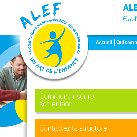
Panneau de gestion des cookies
ALE
Crèch
Accueil
Qui somm
Comment inscrire
son enfant
Contactez la structure