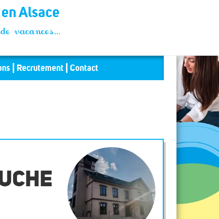
t en Alsace
és de vacances…
ons
Recrutement
Contact
RUCHE