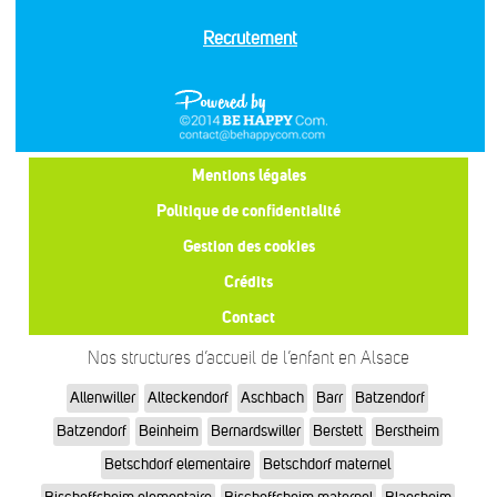
Recrutement
Mentions légales
Politique de confidentialité
Gestion des cookies
Crédits
Contact
Nos structures d’accueil de l’enfant en Alsace
Allenwiller
Alteckendorf
Aschbach
Barr
Batzendorf
Batzendorf
Beinheim
Bernardswiller
Berstett
Berstheim
Betschdorf elementaire
Betschdorf maternel