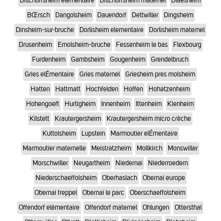
Bischoffsheim elementaire
Bischoffsheim maternel
Blaesheim
BŒrsch
Dangolsheim
Dauendorf
Dettwiller
Dingsheim
Dinsheim-sur-bruche
Dorlisheim elementaire
Dorlisheim maternel
Drusenheim
Ernolsheim-bruche
Fessenheim le bas
Flexbourg
Furdenheim
Gambsheim
Gougenheim
Grendelbruch
Gries elÉmentaire
Gries maternel
Griesheim pres molsheim
Hatten
Hattmatt
Hochfelden
Hoffen
Hohatzenheim
Hohengoeft
Hurtigheim
Innenheim
Ittenheim
Kienheim
Kilstett
Krautergersheim
Krautergersheim micro crèche
Kuttolsheim
Lupstein
Marmoutier elÉmentaire
Marmoutier maternelle
Meistratzheim
Mollkirch
Monswiller
Morschwiller
Neugartheim
Niedernai
Niederroedern
Niederschaeffolsheim
Oberhaslach
Obernai europe
Obernai freppel
Obernai le parc
Oberschaeffolsheim
Offendorf elémentaire
Offendorf maternel
Ohlungen
Ottersthal