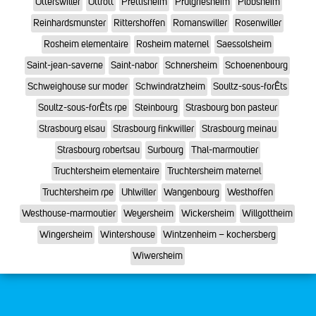
Otterswiller
Ottrott
Pfettisheim
Pfulgriesheim
Plobsheim
Reinhardsmunster
Rittershoffen
Romanswiller
Rosenwiller
Rosheim elementaire
Rosheim maternel
Saessolsheim
Saint-jean-saverne
Saint-nabor
Schnersheim
Schoenenbourg
Schweighouse sur moder
Schwindratzheim
Soultz-sous-forÊts
Soultz-sous-forÊts rpe
Steinbourg
Strasbourg bon pasteur
Strasbourg elsau
Strasbourg finkwiller
Strasbourg meinau
Strasbourg robertsau
Surbourg
Thal-marmoutier
Truchtersheim elementaire
Truchtersheim maternel
Truchtersheim rpe
Uhlwiller
Wangenbourg
Westhoffen
Westhouse-marmoutier
Weyersheim
Wickersheim
Willgottheim
Wingersheim
Wintershouse
Wintzenheim – kochersberg
Wiwersheim