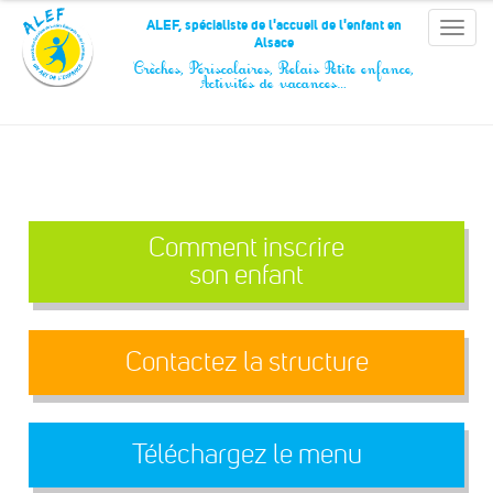
Panneau de gestion des cookies
ALEF, spécialiste de l'accueil de l'enfant en
Toggle
Alsace
naviga
Crèches, Périscolaires, Relais Petite enfance,
Activités de vacances…
Comment inscrire
son enfant
Contactez la structure
Téléchargez le menu