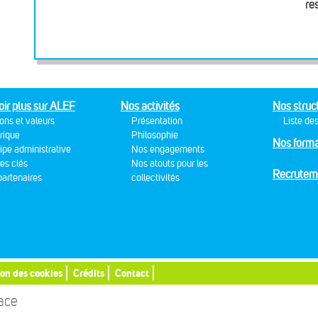
re
oir plus sur ALEF
Nos activités
Nos struc
ons et valeurs
Présentation
Liste des
rique
Philosophie
Nos forma
ipe administrative
Nos engagements
res clés
Nos atouts pour les
Recrutem
artenaires
collectivités
ion des cookies
Crédits
Contact
sace