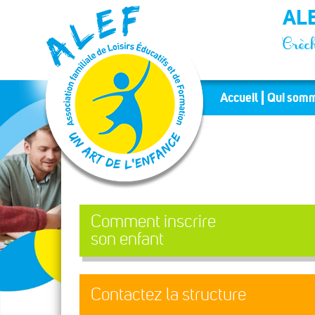
Panneau de gestion des cookies
ALE
Crèch
Accueil
Qui somm
Comment inscrire
son enfant
Contactez la structure