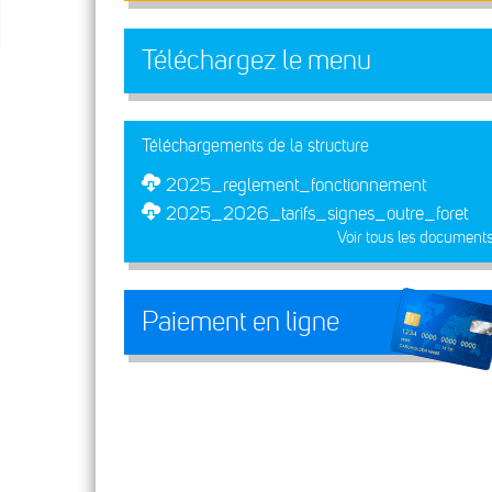
Téléchargez le menu
Téléchargements de la structure
2025_reglement_fonctionnement
2025_2026_tarifs_signes_outre_foret
Voir tous les document
Paiement en ligne