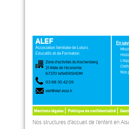
ALEF
En sav
Association familiale de Loisirs
Missi
Educatifs et de Formation
Histo
L'équ
Zone d’activités du Kochersberg
Chiff
21 Allée de l’économie
Nos p
67370 WIWERSHEIM
03 88 30 42 09
alef@alef.asso.fr
Mentions légales
Politique de confidentialité
Gest
Nos structures d’accueil de l’enfant en Al