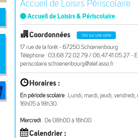
Accueil de Loisirs Périscolaire
Accueil de Loisirs & Périscolaire
Coordonnées
Voir sur une carte
17 rue de la forêt - 67250 Schœnenbourg
Téléphone : 03.68.72.02.79 / 06.47.41.05.27 - Em
periscolaire.schoenenbourg@alef.asso.fr
s
Horaires :
En période scolaire
: Lundi, mardi, jeudi, vendredi
16h05 à 18h30.
Mercredi
: De 08h00 à 18h00.
Calendrier :