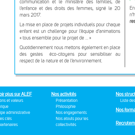
communication et le ministère des familles, de
En
l’enfance et des droits des femmes, signé le 20
n’
mars 2017.
re
La mise en place de projets individuels pour chaque
enfant est un challenge pour l’équipe d’animations
« tous ensemble pour le projet de … »
Quotidiennement nous mettons également en place
des gestes éco-citoyens pour sensibiliser au
respect de la nature et de l’environnement.
oir plus sur ALEF
Nos activités
Nos struc
ons et valeurs
Présentation
Liste des
rique
Philosophie
Nos forma
ipe administrative
Nos engagements
res clés
Nos atouts pour les
Recrutem
artenaires
collectivités