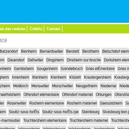
ion des cookies
Crédits
Contact
sace
Batzendorf
Beinheim
Bernardswiller
Berstett
Berstheim
Betschdorf elem
eim
Dauendorf
Dettwiller
Dingsheim
Dinsheim-sur-bruche
Dorlisheim ele
enheim
Gambsheim
Gougenheim
Grendelbruch
Gries elÉmentaire
Gries 
gheim
Innenheim
Ittenheim
Kienheim
Kilstett
Krautergersheim
Krauterg
tzheim
Mollkirch
Monswiller
Morschwiller
Neugartheim
Niedernai
Niede
haeffolsheim
Offendorf elémentaire
Offendorf maternel
Ohlungen
Otterstha
ler
Rosenwiller
Rosheim elementaire
Rosheim maternel
Saessolsheim
Sa
heim
Soultz-sous-forÊts
Soultz-sous-forÊts rpe
Steinbourg
Strasbourg bon 
l-marmoutier
Truchtersheim elementaire
Truchtersheim maternel
Truchtersh