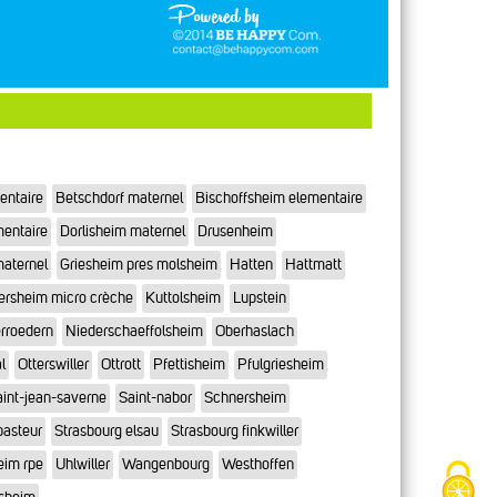
entaire
Betschdorf maternel
Bischoffsheim elementaire
mentaire
Dorlisheim maternel
Drusenheim
maternel
Griesheim pres molsheim
Hatten
Hattmatt
ersheim micro crèche
Kuttolsheim
Lupstein
rroedern
Niederschaeffolsheim
Oberhaslach
l
Otterswiller
Ottrott
Pfettisheim
Pfulgriesheim
int-jean-saverne
Saint-nabor
Schnersheim
pasteur
Strasbourg elsau
Strasbourg finkwiller
eim rpe
Uhlwiller
Wangenbourg
Westhoffen