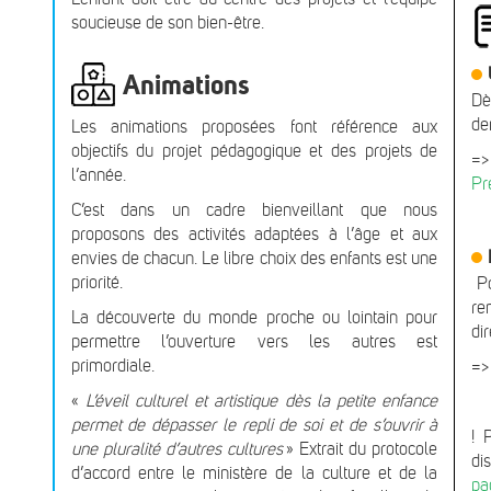
soucieuse de son bien-être.
Animations
Dè
de
Les animations proposées font référence aux
objectifs du projet pédagogique et des projets de
=>
l’année.
Pr
C’est dans un cadre bienveillant que nous
proposons des activités adaptées à l’âge et aux
envies de chacun. Le libre choix des enfants est une
priorité.
P
re
La découverte du monde proche ou lointain pour
di
permettre l’ouverture vers les autres est
primordiale.
=
«
L’éveil culturel et artistique dès la petite enfance
permet de dépasser le repli de soi et de s’ouvrir à
! 
une pluralité d’autres cultures
» Extrait du protocole
di
d’accord entre le ministère de la culture et de la
pa