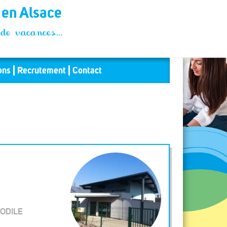
t en Alsace
és de vacances…
ons
Recrutement
Contact
ODILE