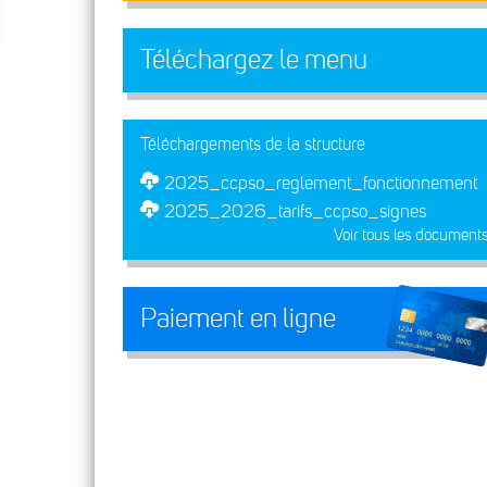
Téléchargez le menu
Téléchargements de la structure
2025_ccpso_reglement_fonctionnement
2025_2026_tarifs_ccpso_signes
Voir tous les document
Paiement en ligne