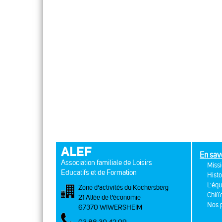
ALEF
En sav
Association familiale de Loisirs
Missi
Educatifs et de Formation
Histo
L'équ
Zone d’activités du Kochersberg
Chiff
21 Allée de l’économie
Nos p
67370 WIWERSHEIM