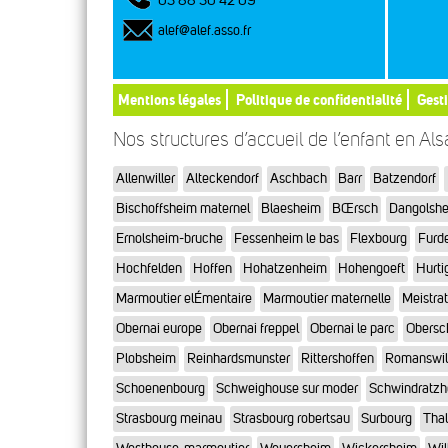
03 88 30 42 09
alef@alef.asso.fr
Mentions légales
Politique de confidentialité
Gest
Nos structures d’accueil de l’enfant en Al
Allenwiller
Alteckendorf
Aschbach
Barr
Batzendorf
Bischoffsheim maternel
Blaesheim
BŒrsch
Dangolsh
Ernolsheim-bruche
Fessenheim le bas
Flexbourg
Furd
Hochfelden
Hoffen
Hohatzenheim
Hohengoeft
Hurti
Marmoutier elÉmentaire
Marmoutier maternelle
Meistra
Obernai europe
Obernai freppel
Obernai le parc
Obersc
Plobsheim
Reinhardsmunster
Rittershoffen
Romanswil
Schoenenbourg
Schweighouse sur moder
Schwindratz
Strasbourg meinau
Strasbourg robertsau
Surbourg
Tha