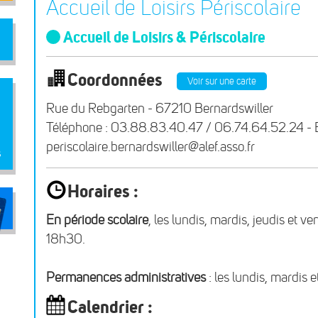
Accueil de Loisirs Périscolaire
Accueil de Loisirs & Périscolaire
Coordonnées
Voir sur une carte
Rue du Rebgarten - 67210 Bernardswiller
Téléphone : 03.88.83.40.47 / 06.74.64.52.24 - E
periscolaire.bernardswiller@alef.asso.fr
s
Horaires :
En période scolaire
, les lundis, mardis, jeudis et 
18h30.
Permanences administratives
: les lundis, mardis 
Calendrier :