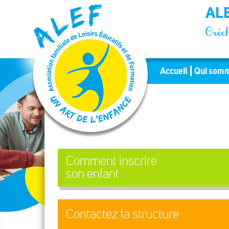
Panneau de gestion des cookies
ALE
Crèch
Accueil
Qui somm
Comment inscrire
son enfant
Contactez la structure