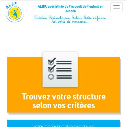
Panneau de gestion des cookies
ALEF, spécialiste de l'accueil de l'enfant en
Toggle
Alsace
naviga
Crèches, Périscolaires, Relais Petite enfance,
Activités de vacances…
Trouvez votre structure
selon vos critères
Téléchargez notre brochure