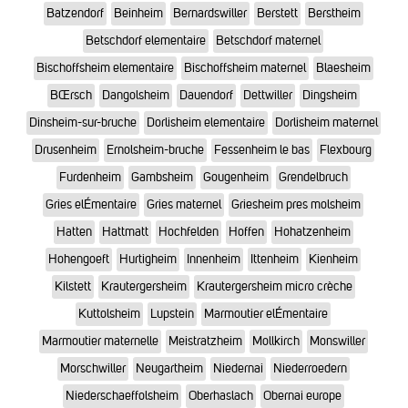
Batzendorf
Beinheim
Bernardswiller
Berstett
Berstheim
Betschdorf elementaire
Betschdorf maternel
Bischoffsheim elementaire
Bischoffsheim maternel
Blaesheim
BŒrsch
Dangolsheim
Dauendorf
Dettwiller
Dingsheim
Dinsheim-sur-bruche
Dorlisheim elementaire
Dorlisheim maternel
Drusenheim
Ernolsheim-bruche
Fessenheim le bas
Flexbourg
Furdenheim
Gambsheim
Gougenheim
Grendelbruch
Gries elÉmentaire
Gries maternel
Griesheim pres molsheim
Hatten
Hattmatt
Hochfelden
Hoffen
Hohatzenheim
Hohengoeft
Hurtigheim
Innenheim
Ittenheim
Kienheim
Kilstett
Krautergersheim
Krautergersheim micro crèche
Kuttolsheim
Lupstein
Marmoutier elÉmentaire
Marmoutier maternelle
Meistratzheim
Mollkirch
Monswiller
Morschwiller
Neugartheim
Niedernai
Niederroedern
Niederschaeffolsheim
Oberhaslach
Obernai europe