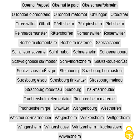
Obernai freppel
Obernai le parc
Oberschaeffolsheim
Offendorf elémentaire
Offendorf maternel
Ohlungen
Ottersthal
Otterswiller
Ottrott
Pfettisheim
Pfulgriesheim
Plobsheim
Reinhardsmunster
Rittershoffen
Romanswiller
Rosenwiller
Rosheim elementaire
Rosheim maternel
Saessolsheim
Saint-jean-saverne
Saint-nabor
Schnersheim
Schoenenbourg
Schweighouse sur moder
Schwindratzheim
Soultz-sous-forÊts
Soultz-sous-forÊts rpe
Steinbourg
Strasbourg bon pasteur
Strasbourg elsau
Strasbourg finkwiller
Strasbourg meinau
Strasbourg robertsau
Surbourg
Thal-marmoutier
Truchtersheim elementaire
Truchtersheim maternel
Truchtersheim rpe
Uhlwiller
Wangenbourg
Westhoffen
Westhouse-marmoutier
Weyersheim
Wickersheim
Willgottheim
Wingersheim
Wintershouse
Wintzenheim – kochersberg
Wiwersheim