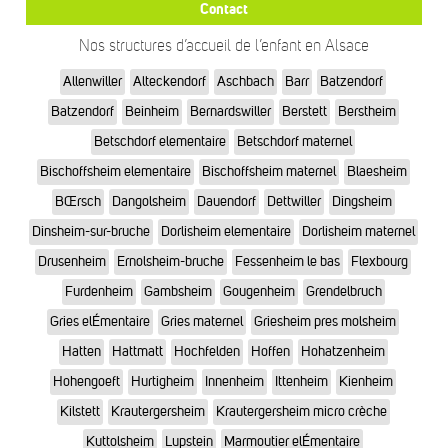
Contact
Nos structures d’accueil de l’enfant en Alsace
Allenwiller
Alteckendorf
Aschbach
Barr
Batzendorf
Batzendorf
Beinheim
Bernardswiller
Berstett
Berstheim
Betschdorf elementaire
Betschdorf maternel
Bischoffsheim elementaire
Bischoffsheim maternel
Blaesheim
BŒrsch
Dangolsheim
Dauendorf
Dettwiller
Dingsheim
Dinsheim-sur-bruche
Dorlisheim elementaire
Dorlisheim maternel
Drusenheim
Ernolsheim-bruche
Fessenheim le bas
Flexbourg
Furdenheim
Gambsheim
Gougenheim
Grendelbruch
Gries elÉmentaire
Gries maternel
Griesheim pres molsheim
Hatten
Hattmatt
Hochfelden
Hoffen
Hohatzenheim
Hohengoeft
Hurtigheim
Innenheim
Ittenheim
Kienheim
Kilstett
Krautergersheim
Krautergersheim micro crèche
Kuttolsheim
Lupstein
Marmoutier elÉmentaire