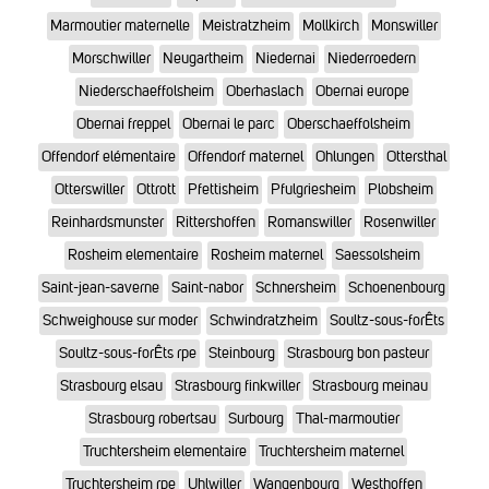
Marmoutier maternelle
Meistratzheim
Mollkirch
Monswiller
Morschwiller
Neugartheim
Niedernai
Niederroedern
Niederschaeffolsheim
Oberhaslach
Obernai europe
Obernai freppel
Obernai le parc
Oberschaeffolsheim
Offendorf elémentaire
Offendorf maternel
Ohlungen
Ottersthal
Otterswiller
Ottrott
Pfettisheim
Pfulgriesheim
Plobsheim
Reinhardsmunster
Rittershoffen
Romanswiller
Rosenwiller
Rosheim elementaire
Rosheim maternel
Saessolsheim
Saint-jean-saverne
Saint-nabor
Schnersheim
Schoenenbourg
Schweighouse sur moder
Schwindratzheim
Soultz-sous-forÊts
Soultz-sous-forÊts rpe
Steinbourg
Strasbourg bon pasteur
Strasbourg elsau
Strasbourg finkwiller
Strasbourg meinau
Strasbourg robertsau
Surbourg
Thal-marmoutier
Truchtersheim elementaire
Truchtersheim maternel
Truchtersheim rpe
Uhlwiller
Wangenbourg
Westhoffen