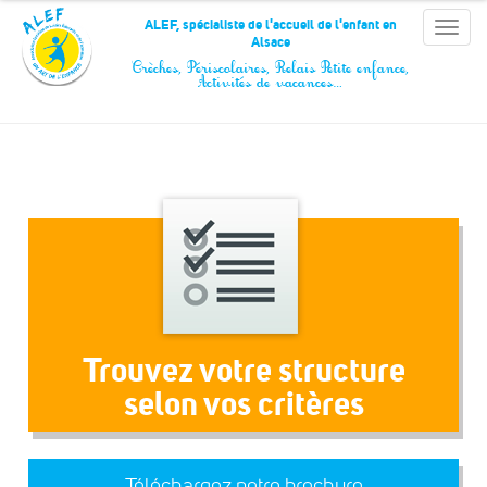
Panneau de gestion des cookies
ALEF, spécialiste de l'accueil de l'enfant en
Toggle
Alsace
naviga
Crèches, Périscolaires, Relais Petite enfance,
Activités de vacances…
Trouvez votre structure
selon vos critères
Téléchargez notre brochure