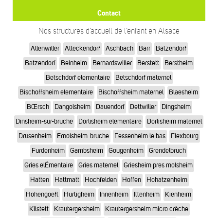
Contact
Nos structures d’accueil de l’enfant en Alsace
Allenwiller
Alteckendorf
Aschbach
Barr
Batzendorf
Batzendorf
Beinheim
Bernardswiller
Berstett
Berstheim
Betschdorf elementaire
Betschdorf maternel
Bischoffsheim elementaire
Bischoffsheim maternel
Blaesheim
BŒrsch
Dangolsheim
Dauendorf
Dettwiller
Dingsheim
Dinsheim-sur-bruche
Dorlisheim elementaire
Dorlisheim maternel
Drusenheim
Ernolsheim-bruche
Fessenheim le bas
Flexbourg
Furdenheim
Gambsheim
Gougenheim
Grendelbruch
Gries elÉmentaire
Gries maternel
Griesheim pres molsheim
Hatten
Hattmatt
Hochfelden
Hoffen
Hohatzenheim
Hohengoeft
Hurtigheim
Innenheim
Ittenheim
Kienheim
Kilstett
Krautergersheim
Krautergersheim micro crèche