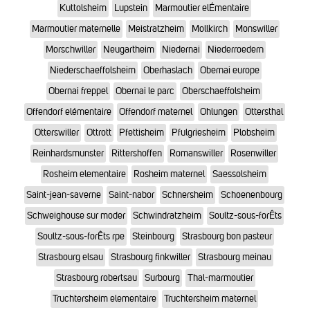
Kuttolsheim
Lupstein
Marmoutier elÉmentaire
Marmoutier maternelle
Meistratzheim
Mollkirch
Monswiller
Morschwiller
Neugartheim
Niedernai
Niederroedern
Niederschaeffolsheim
Oberhaslach
Obernai europe
Obernai freppel
Obernai le parc
Oberschaeffolsheim
Offendorf elémentaire
Offendorf maternel
Ohlungen
Ottersthal
Otterswiller
Ottrott
Pfettisheim
Pfulgriesheim
Plobsheim
Reinhardsmunster
Rittershoffen
Romanswiller
Rosenwiller
Rosheim elementaire
Rosheim maternel
Saessolsheim
Saint-jean-saverne
Saint-nabor
Schnersheim
Schoenenbourg
Schweighouse sur moder
Schwindratzheim
Soultz-sous-forÊts
Soultz-sous-forÊts rpe
Steinbourg
Strasbourg bon pasteur
Strasbourg elsau
Strasbourg finkwiller
Strasbourg meinau
Strasbourg robertsau
Surbourg
Thal-marmoutier
Truchtersheim elementaire
Truchtersheim maternel