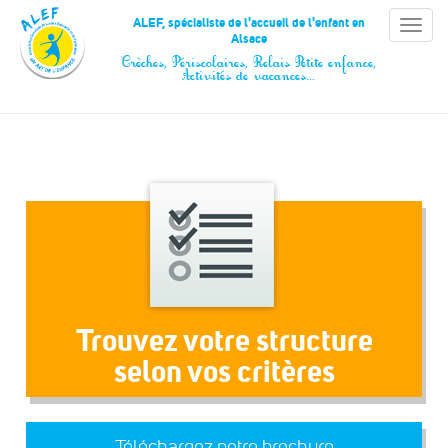
Panneau de gestion des cookies
ALEF, spécialiste de l'accueil de l'enfant en
Toggle
Alsace
naviga
Crèches, Périscolaires, Relais Petite enfance,
Activités de vacances…
Trouvez votre structure
selon vos critères
Téléchargez notre brochure