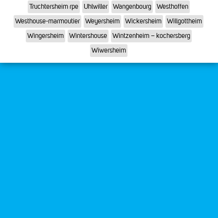
Truchtersheim rpe
Uhlwiller
Wangenbourg
Westhoffen
Westhouse-marmoutier
Weyersheim
Wickersheim
Willgottheim
Wingersheim
Wintershouse
Wintzenheim – kochersberg
Wiwersheim