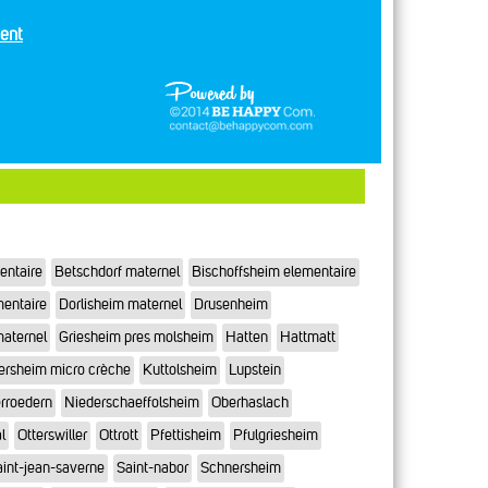
ent
entaire
Betschdorf maternel
Bischoffsheim elementaire
mentaire
Dorlisheim maternel
Drusenheim
maternel
Griesheim pres molsheim
Hatten
Hattmatt
ersheim micro crèche
Kuttolsheim
Lupstein
rroedern
Niederschaeffolsheim
Oberhaslach
l
Otterswiller
Ottrott
Pfettisheim
Pfulgriesheim
int-jean-saverne
Saint-nabor
Schnersheim