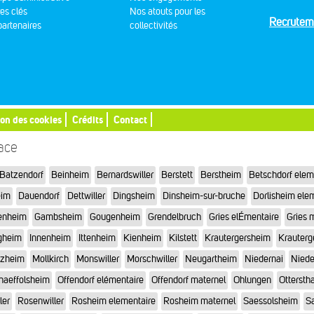
res clés
Nos atouts pour les
Recrutem
artenaires
collectivités
ion des cookies
Crédits
Contact
sace
Batzendorf
Beinheim
Bernardswiller
Berstett
Berstheim
Betschdorf elem
eim
Dauendorf
Dettwiller
Dingsheim
Dinsheim-sur-bruche
Dorlisheim ele
enheim
Gambsheim
Gougenheim
Grendelbruch
Gries elÉmentaire
Gries 
gheim
Innenheim
Ittenheim
Kienheim
Kilstett
Krautergersheim
Krauterg
tzheim
Mollkirch
Monswiller
Morschwiller
Neugartheim
Niedernai
Niede
haeffolsheim
Offendorf elémentaire
Offendorf maternel
Ohlungen
Otterstha
ler
Rosenwiller
Rosheim elementaire
Rosheim maternel
Saessolsheim
Sa