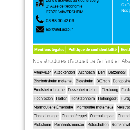
Zone d’activités du Kochersberg
Chiff
21 Allée de l’économie
Nos p
67370 WIWERSHEIM
03 88 30 42 09
alef@alef.asso.fr
Mentions légales
Politique de confidentialité
Gest
Nos structures d’accueil de l’enfant en Al
Allenwiller
Alteckendorf
Aschbach
Barr
Batzendorf
Bischoffsheim maternel
Blaesheim
BŒrsch
Dangolsh
Ernolsheim-bruche
Fessenheim le bas
Flexbourg
Furd
Hochfelden
Hoffen
Hohatzenheim
Hohengoeft
Hurti
Marmoutier elÉmentaire
Marmoutier maternelle
Meistra
Obernai europe
Obernai freppel
Obernai le parc
Obersc
Plobsheim
Reinhardsmunster
Rittershoffen
Romanswil