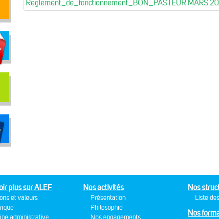
Reglement_de_fonctionnement_BON_PASTEUR MARS 2
oir plus sur ALEF
Nos activités
Nos struc
ons et valeurs
Présentation
Liste des
rique
Philosophie
Nos forma
ipe administrative
Nos engagements