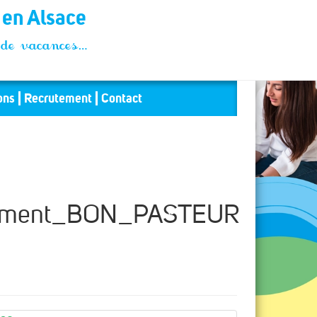
t en Alsace
és de vacances…
ons
Recrutement
Contact
nement_BON_PASTEUR