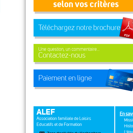
selon vos critères
Téléchargez notre brochure
Une question, un commentaire...
Contactez-nous
Paiement en ligne
ALEF
En sav
Association familiale de Loisirs
Missi
Educatifs et de Formation
Histo
L'équ