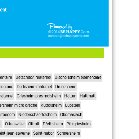
ent
entaire
Betschdorf maternel
Bischoffsheim elementaire
mentaire
Dorlisheim maternel
Drusenheim
maternel
Griesheim pres molsheim
Hatten
Hattmatt
ersheim micro crèche
Kuttolsheim
Lupstein
rroedern
Niederschaeffolsheim
Oberhaslach
l
Otterswiller
Ottrott
Pfettisheim
Pfulgriesheim
int-jean-saverne
Saint-nabor
Schnersheim