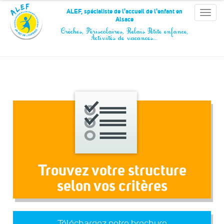
Panneau de gestion des cookies
ALEF, spécialiste de l'accueil de l'enfant en
Toggle
Alsace
naviga
Crèches, Périscolaires, Relais Petite enfance,
Activités de vacances…
Trouvez votre structure
selon vos critères
Téléchargez notre brochure