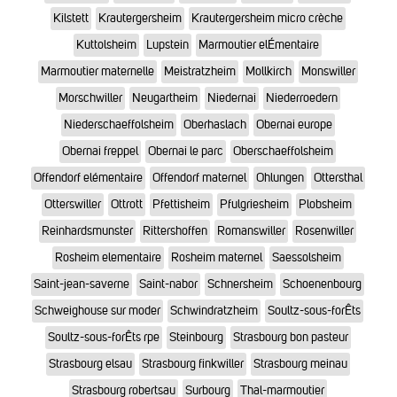
Kilstett
Krautergersheim
Krautergersheim micro crèche
Kuttolsheim
Lupstein
Marmoutier elÉmentaire
Marmoutier maternelle
Meistratzheim
Mollkirch
Monswiller
Morschwiller
Neugartheim
Niedernai
Niederroedern
Niederschaeffolsheim
Oberhaslach
Obernai europe
Obernai freppel
Obernai le parc
Oberschaeffolsheim
Offendorf elémentaire
Offendorf maternel
Ohlungen
Ottersthal
Otterswiller
Ottrott
Pfettisheim
Pfulgriesheim
Plobsheim
Reinhardsmunster
Rittershoffen
Romanswiller
Rosenwiller
Rosheim elementaire
Rosheim maternel
Saessolsheim
Saint-jean-saverne
Saint-nabor
Schnersheim
Schoenenbourg
Schweighouse sur moder
Schwindratzheim
Soultz-sous-forÊts
Soultz-sous-forÊts rpe
Steinbourg
Strasbourg bon pasteur
Strasbourg elsau
Strasbourg finkwiller
Strasbourg meinau
Strasbourg robertsau
Surbourg
Thal-marmoutier