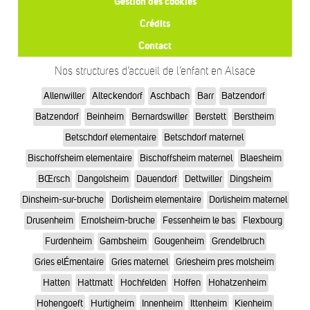
Gestion des cookies
Crédits
Contact
Nos structures d’accueil de l’enfant en Alsace
Allenwiller
Alteckendorf
Aschbach
Barr
Batzendorf
Batzendorf
Beinheim
Bernardswiller
Berstett
Berstheim
Betschdorf elementaire
Betschdorf maternel
Bischoffsheim elementaire
Bischoffsheim maternel
Blaesheim
BŒrsch
Dangolsheim
Dauendorf
Dettwiller
Dingsheim
Dinsheim-sur-bruche
Dorlisheim elementaire
Dorlisheim maternel
Drusenheim
Ernolsheim-bruche
Fessenheim le bas
Flexbourg
Furdenheim
Gambsheim
Gougenheim
Grendelbruch
Gries elÉmentaire
Gries maternel
Griesheim pres molsheim
Hatten
Hattmatt
Hochfelden
Hoffen
Hohatzenheim
Hohengoeft
Hurtigheim
Innenheim
Ittenheim
Kienheim