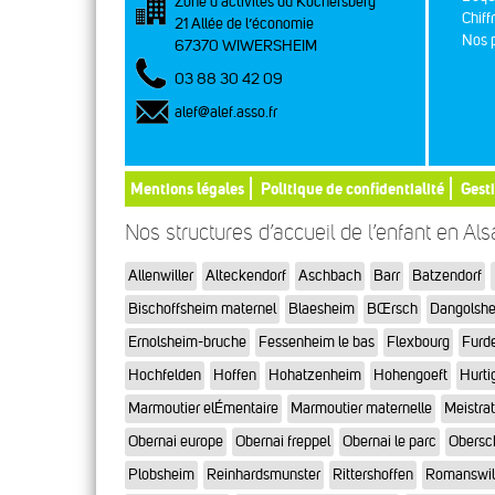
Zone d’activités du Kochersberg
Chiff
21 Allée de l’économie
Nos p
67370 WIWERSHEIM
03 88 30 42 09
alef@alef.asso.fr
Mentions légales
Politique de confidentialité
Gest
Nos structures d’accueil de l’enfant en Al
Allenwiller
Alteckendorf
Aschbach
Barr
Batzendorf
Bischoffsheim maternel
Blaesheim
BŒrsch
Dangolsh
Ernolsheim-bruche
Fessenheim le bas
Flexbourg
Furd
Hochfelden
Hoffen
Hohatzenheim
Hohengoeft
Hurti
Marmoutier elÉmentaire
Marmoutier maternelle
Meistra
Obernai europe
Obernai freppel
Obernai le parc
Obersc
Plobsheim
Reinhardsmunster
Rittershoffen
Romanswil