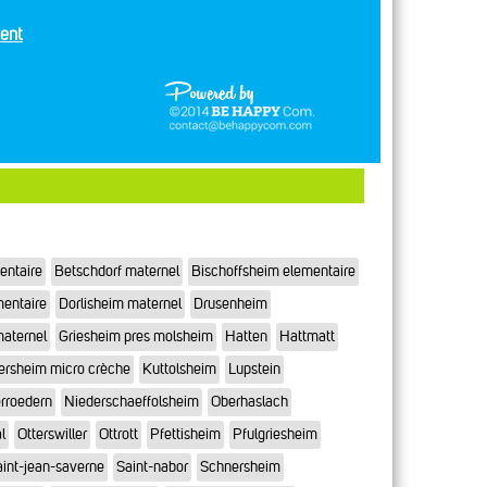
ent
entaire
Betschdorf maternel
Bischoffsheim elementaire
mentaire
Dorlisheim maternel
Drusenheim
maternel
Griesheim pres molsheim
Hatten
Hattmatt
ersheim micro crèche
Kuttolsheim
Lupstein
rroedern
Niederschaeffolsheim
Oberhaslach
l
Otterswiller
Ottrott
Pfettisheim
Pfulgriesheim
int-jean-saverne
Saint-nabor
Schnersheim