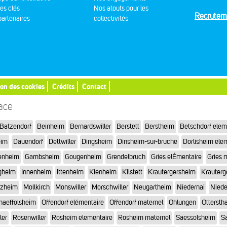
res clés
Nos atouts pour les
Recrutem
artenaires
collectivités
ion des cookies
Crédits
Contact
sace
Batzendorf
Beinheim
Bernardswiller
Berstett
Berstheim
Betschdorf elem
eim
Dauendorf
Dettwiller
Dingsheim
Dinsheim-sur-bruche
Dorlisheim ele
enheim
Gambsheim
Gougenheim
Grendelbruch
Gries elÉmentaire
Gries 
gheim
Innenheim
Ittenheim
Kienheim
Kilstett
Krautergersheim
Krauterg
tzheim
Mollkirch
Monswiller
Morschwiller
Neugartheim
Niedernai
Niede
haeffolsheim
Offendorf elémentaire
Offendorf maternel
Ohlungen
Otterstha
ler
Rosenwiller
Rosheim elementaire
Rosheim maternel
Saessolsheim
Sa