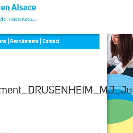
t en Alsace
és de vacances…
ons
Recrutement
Contact
nement_DRUSENHEIM_MJ_Ju