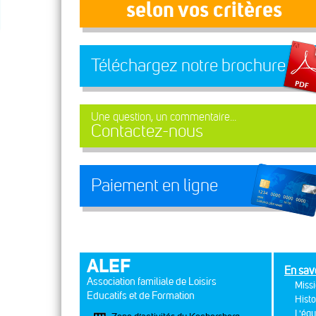
selon vos critères
Téléchargez notre brochure
Une question, un commentaire...
Contactez-nous
Paiement en ligne
ALEF
En sav
Association familiale de Loisirs
Missi
Educatifs et de Formation
Histo
L'équ