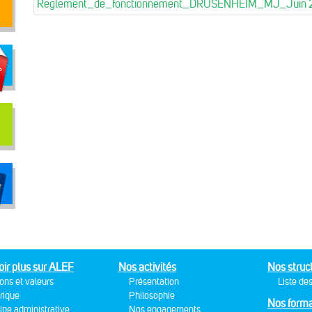
Reglement_de_fonctionnement_DRUSENHEIM_MJ_Juin 
oir plus sur ALEF
Nos activités
Nos struc
ons et valeurs
Présentation
Liste des
rique
Philosophie
Nos forma
ipe administrative
Nos engagements