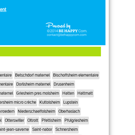
ent
entaire
Betschdorf maternel
Bischoffsheim elementaire
mentaire
Dorlisheim maternel
Drusenheim
maternel
Griesheim pres molsheim
Hatten
Hattmatt
ersheim micro crèche
Kuttolsheim
Lupstein
rroedern
Niederschaeffolsheim
Oberhaslach
l
Otterswiller
Ottrott
Pfettisheim
Pfulgriesheim
int-jean-saverne
Saint-nabor
Schnersheim