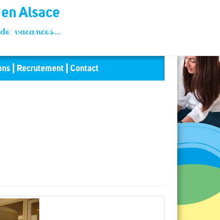
t en Alsace
és de vacances…
ons
Recrutement
Contact