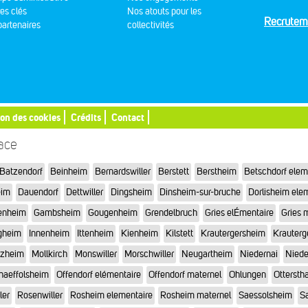
res clés
Nos atouts pour les
Recrutem
artenaires
collectivités
ion des cookies
Crédits
Contact
sace
Batzendorf
Beinheim
Bernardswiller
Berstett
Berstheim
Betschdorf elem
eim
Dauendorf
Dettwiller
Dingsheim
Dinsheim-sur-bruche
Dorlisheim ele
enheim
Gambsheim
Gougenheim
Grendelbruch
Gries elÉmentaire
Gries 
gheim
Innenheim
Ittenheim
Kienheim
Kilstett
Krautergersheim
Krauterg
tzheim
Mollkirch
Monswiller
Morschwiller
Neugartheim
Niedernai
Niede
haeffolsheim
Offendorf elémentaire
Offendorf maternel
Ohlungen
Otterstha
ler
Rosenwiller
Rosheim elementaire
Rosheim maternel
Saessolsheim
Sa