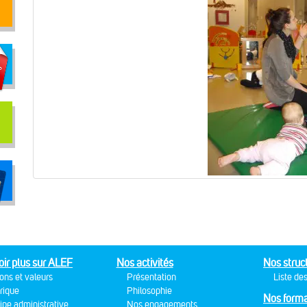
oir plus sur ALEF
Nos activités
Nos struc
ons et valeurs
Présentation
Liste des
rique
Philosophie
Nos forma
ipe administrative
Nos engagements