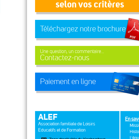
selon vos critères
Téléchargez notre brochure
Une question, un commentaire...
Contactez-nous
Paiement en ligne
ALEF
En sav
Association familiale de Loisirs
Missi
Educatifs et de Formation
Histo
L'équ