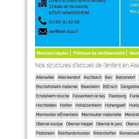
Zone d’activités du Kochersberg
Chiff
21 Allée de l’économie
Nos p
67370 WIWERSHEIM
03 88 30 42 09
alef@alef.asso.fr
Mentions légales
Politique de confidentialité
Gest
Nos structures d’accueil de l’enfant en Al
Allenwiller
Alteckendorf
Aschbach
Barr
Batzendorf
Bischoffsheim maternel
Blaesheim
BŒrsch
Dangolsh
Ernolsheim-bruche
Fessenheim le bas
Flexbourg
Furd
Hochfelden
Hoffen
Hohatzenheim
Hohengoeft
Hurti
Marmoutier elÉmentaire
Marmoutier maternelle
Meistra
Obernai europe
Obernai freppel
Obernai le parc
Obersc
Plobsheim
Reinhardsmunster
Rittershoffen
Romanswil