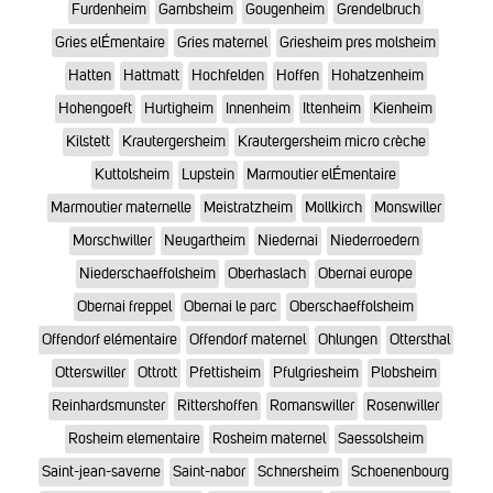
Furdenheim
Gambsheim
Gougenheim
Grendelbruch
Gries elÉmentaire
Gries maternel
Griesheim pres molsheim
Hatten
Hattmatt
Hochfelden
Hoffen
Hohatzenheim
Hohengoeft
Hurtigheim
Innenheim
Ittenheim
Kienheim
Kilstett
Krautergersheim
Krautergersheim micro crèche
Kuttolsheim
Lupstein
Marmoutier elÉmentaire
Marmoutier maternelle
Meistratzheim
Mollkirch
Monswiller
Morschwiller
Neugartheim
Niedernai
Niederroedern
Niederschaeffolsheim
Oberhaslach
Obernai europe
Obernai freppel
Obernai le parc
Oberschaeffolsheim
Offendorf elémentaire
Offendorf maternel
Ohlungen
Ottersthal
Otterswiller
Ottrott
Pfettisheim
Pfulgriesheim
Plobsheim
Reinhardsmunster
Rittershoffen
Romanswiller
Rosenwiller
Rosheim elementaire
Rosheim maternel
Saessolsheim
Saint-jean-saverne
Saint-nabor
Schnersheim
Schoenenbourg