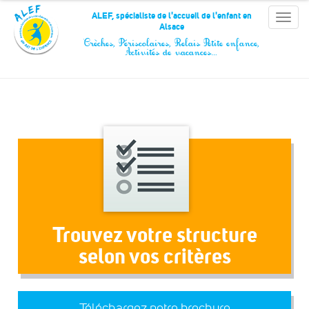
Panneau de gestion des cookies
ALEF, spécialiste de l'accueil de l'enfant en
Toggle
Alsace
naviga
Crèches, Périscolaires, Relais Petite enfance,
Activités de vacances…
Trouvez votre structure
selon vos critères
Téléchargez notre brochure