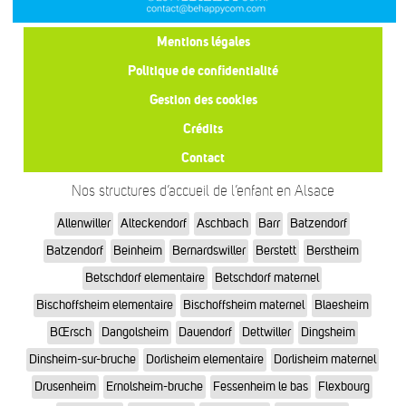
Mentions légales
Politique de confidentialité
Gestion des cookies
Crédits
Contact
Nos structures d’accueil de l’enfant en Alsace
Allenwiller
Alteckendorf
Aschbach
Barr
Batzendorf
Batzendorf
Beinheim
Bernardswiller
Berstett
Berstheim
Betschdorf elementaire
Betschdorf maternel
Bischoffsheim elementaire
Bischoffsheim maternel
Blaesheim
BŒrsch
Dangolsheim
Dauendorf
Dettwiller
Dingsheim
Dinsheim-sur-bruche
Dorlisheim elementaire
Dorlisheim maternel
Drusenheim
Ernolsheim-bruche
Fessenheim le bas
Flexbourg