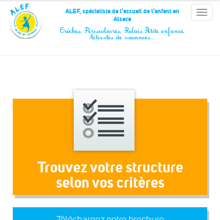
Panneau de gestion des cookies
ALEF, spécialiste de l'accueil de l'enfant en
Toggle
Alsace
naviga
Crèches, Périscolaires, Relais Petite enfance,
Activités de vacances…
Trouvez votre structure
selon vos critères
Téléchargez notre brochure