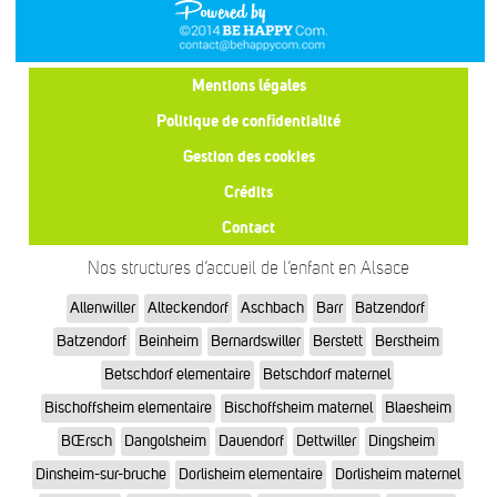
Mentions légales
Politique de confidentialité
Gestion des cookies
Crédits
Contact
Nos structures d’accueil de l’enfant en Alsace
Allenwiller
Alteckendorf
Aschbach
Barr
Batzendorf
Batzendorf
Beinheim
Bernardswiller
Berstett
Berstheim
Betschdorf elementaire
Betschdorf maternel
Bischoffsheim elementaire
Bischoffsheim maternel
Blaesheim
BŒrsch
Dangolsheim
Dauendorf
Dettwiller
Dingsheim
Dinsheim-sur-bruche
Dorlisheim elementaire
Dorlisheim maternel