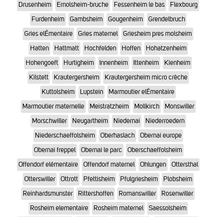
Drusenheim
Ernolsheim-bruche
Fessenheim le bas
Flexbourg
Furdenheim
Gambsheim
Gougenheim
Grendelbruch
Gries elÉmentaire
Gries maternel
Griesheim pres molsheim
Hatten
Hattmatt
Hochfelden
Hoffen
Hohatzenheim
Hohengoeft
Hurtigheim
Innenheim
Ittenheim
Kienheim
Kilstett
Krautergersheim
Krautergersheim micro crèche
Kuttolsheim
Lupstein
Marmoutier elÉmentaire
Marmoutier maternelle
Meistratzheim
Mollkirch
Monswiller
Morschwiller
Neugartheim
Niedernai
Niederroedern
Niederschaeffolsheim
Oberhaslach
Obernai europe
Obernai freppel
Obernai le parc
Oberschaeffolsheim
Offendorf elémentaire
Offendorf maternel
Ohlungen
Ottersthal
Otterswiller
Ottrott
Pfettisheim
Pfulgriesheim
Plobsheim
Reinhardsmunster
Rittershoffen
Romanswiller
Rosenwiller
Rosheim elementaire
Rosheim maternel
Saessolsheim