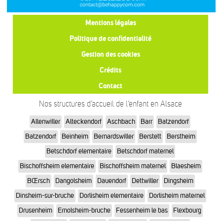
Mentions légales
Politique de confidentialité
Gestion des cookies
Crédits
Contact
Nos structures d’accueil de l’enfant en Alsace
Allenwiller
Alteckendorf
Aschbach
Barr
Batzendorf
Batzendorf
Beinheim
Bernardswiller
Berstett
Berstheim
Betschdorf elementaire
Betschdorf maternel
Bischoffsheim elementaire
Bischoffsheim maternel
Blaesheim
BŒrsch
Dangolsheim
Dauendorf
Dettwiller
Dingsheim
Dinsheim-sur-bruche
Dorlisheim elementaire
Dorlisheim maternel
Drusenheim
Ernolsheim-bruche
Fessenheim le bas
Flexbourg