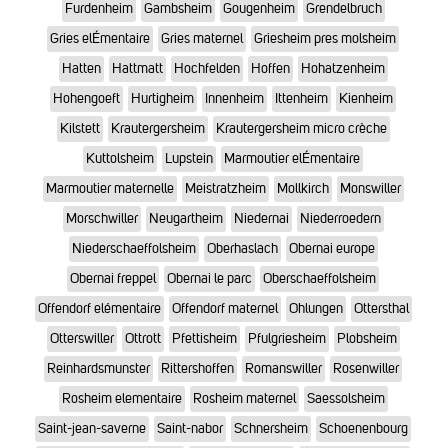
Furdenheim
Gambsheim
Gougenheim
Grendelbruch
Gries elÉmentaire
Gries maternel
Griesheim pres molsheim
Hatten
Hattmatt
Hochfelden
Hoffen
Hohatzenheim
Hohengoeft
Hurtigheim
Innenheim
Ittenheim
Kienheim
Kilstett
Krautergersheim
Krautergersheim micro crèche
Kuttolsheim
Lupstein
Marmoutier elÉmentaire
Marmoutier maternelle
Meistratzheim
Mollkirch
Monswiller
Morschwiller
Neugartheim
Niedernai
Niederroedern
Niederschaeffolsheim
Oberhaslach
Obernai europe
Obernai freppel
Obernai le parc
Oberschaeffolsheim
Offendorf elémentaire
Offendorf maternel
Ohlungen
Ottersthal
Otterswiller
Ottrott
Pfettisheim
Pfulgriesheim
Plobsheim
Reinhardsmunster
Rittershoffen
Romanswiller
Rosenwiller
Rosheim elementaire
Rosheim maternel
Saessolsheim
Saint-jean-saverne
Saint-nabor
Schnersheim
Schoenenbourg