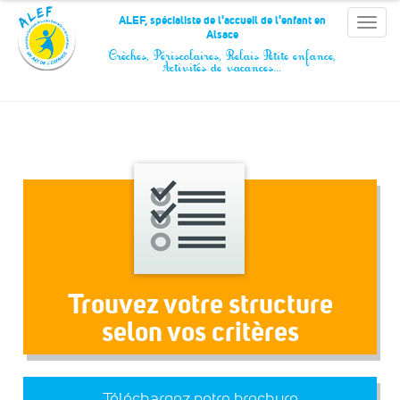
Panneau de gestion des cookies
ALEF, spécialiste de l'accueil de l'enfant en
Toggle
Alsace
naviga
Crèches, Périscolaires, Relais Petite enfance,
Activités de vacances…
Trouvez votre structure
selon vos critères
Téléchargez notre brochure