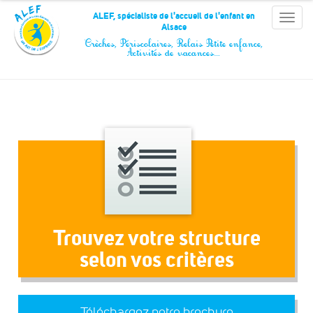
Panneau de gestion des cookies
ALEF, spécialiste de l'accueil de l'enfant en
Toggle
Alsace
naviga
Crèches, Périscolaires, Relais Petite enfance,
Activités de vacances…
Trouvez votre structure
selon vos critères
Téléchargez notre brochure