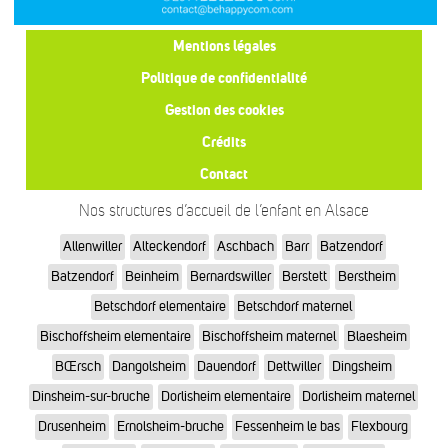
Mentions légales
Politique de confidentialité
Gestion des cookies
Crédits
Contact
Nos structures d’accueil de l’enfant en Alsace
Allenwiller
Alteckendorf
Aschbach
Barr
Batzendorf
Batzendorf
Beinheim
Bernardswiller
Berstett
Berstheim
Betschdorf elementaire
Betschdorf maternel
Bischoffsheim elementaire
Bischoffsheim maternel
Blaesheim
BŒrsch
Dangolsheim
Dauendorf
Dettwiller
Dingsheim
Dinsheim-sur-bruche
Dorlisheim elementaire
Dorlisheim maternel
Drusenheim
Ernolsheim-bruche
Fessenheim le bas
Flexbourg