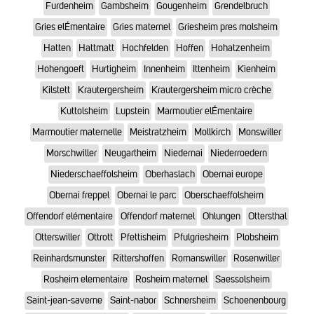
Furdenheim
Gambsheim
Gougenheim
Grendelbruch
Gries elÉmentaire
Gries maternel
Griesheim pres molsheim
Hatten
Hattmatt
Hochfelden
Hoffen
Hohatzenheim
Hohengoeft
Hurtigheim
Innenheim
Ittenheim
Kienheim
Kilstett
Krautergersheim
Krautergersheim micro crèche
Kuttolsheim
Lupstein
Marmoutier elÉmentaire
Marmoutier maternelle
Meistratzheim
Mollkirch
Monswiller
Morschwiller
Neugartheim
Niedernai
Niederroedern
Niederschaeffolsheim
Oberhaslach
Obernai europe
Obernai freppel
Obernai le parc
Oberschaeffolsheim
Offendorf elémentaire
Offendorf maternel
Ohlungen
Ottersthal
Otterswiller
Ottrott
Pfettisheim
Pfulgriesheim
Plobsheim
Reinhardsmunster
Rittershoffen
Romanswiller
Rosenwiller
Rosheim elementaire
Rosheim maternel
Saessolsheim
Saint-jean-saverne
Saint-nabor
Schnersheim
Schoenenbourg