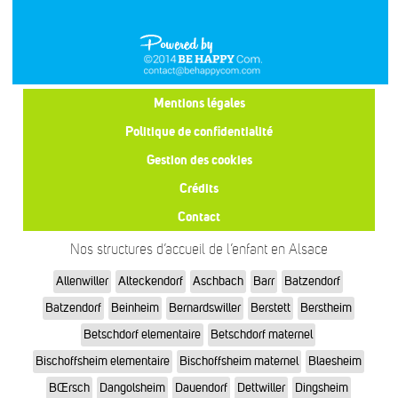
Mentions légales
Politique de confidentialité
Gestion des cookies
Crédits
Contact
Nos structures d’accueil de l’enfant en Alsace
Allenwiller
Alteckendorf
Aschbach
Barr
Batzendorf
Batzendorf
Beinheim
Bernardswiller
Berstett
Berstheim
Betschdorf elementaire
Betschdorf maternel
Bischoffsheim elementaire
Bischoffsheim maternel
Blaesheim
BŒrsch
Dangolsheim
Dauendorf
Dettwiller
Dingsheim