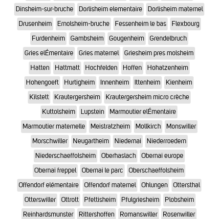
Dinsheim-sur-bruche
Dorlisheim elementaire
Dorlisheim maternel
Drusenheim
Ernolsheim-bruche
Fessenheim le bas
Flexbourg
Furdenheim
Gambsheim
Gougenheim
Grendelbruch
Gries elÉmentaire
Gries maternel
Griesheim pres molsheim
Hatten
Hattmatt
Hochfelden
Hoffen
Hohatzenheim
Hohengoeft
Hurtigheim
Innenheim
Ittenheim
Kienheim
Kilstett
Krautergersheim
Krautergersheim micro crèche
Kuttolsheim
Lupstein
Marmoutier elÉmentaire
Marmoutier maternelle
Meistratzheim
Mollkirch
Monswiller
Morschwiller
Neugartheim
Niedernai
Niederroedern
Niederschaeffolsheim
Oberhaslach
Obernai europe
Obernai freppel
Obernai le parc
Oberschaeffolsheim
Offendorf elémentaire
Offendorf maternel
Ohlungen
Ottersthal
Otterswiller
Ottrott
Pfettisheim
Pfulgriesheim
Plobsheim
Reinhardsmunster
Rittershoffen
Romanswiller
Rosenwiller