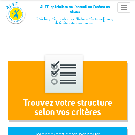
Panneau de gestion des cookies
ALEF, spécialiste de l'accueil de l'enfant en
Toggle
Alsace
naviga
Crèches, Périscolaires, Relais Petite enfance,
Activités de vacances…
Trouvez votre structure
selon vos critères
Téléchargez notre brochure