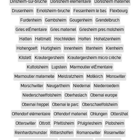
Dinsheim-sur-bruche
Dorlisheim elementaire
Dorlisheim maternel
Drusenheim
Ernolsheim-bruche
Fessenheim le bas
Flexbourg
Furdenheim
Gambsheim
Gougenheim
Grendelbruch
Gries elÉmentaire
Gries maternel
Griesheim pres molsheim
Hatten
Hattmatt
Hochfelden
Hoffen
Hohatzenheim
Hohengoeft
Hurtigheim
Innenheim
Ittenheim
Kienheim
Kilstett
Krautergersheim
Krautergersheim micro crèche
Kuttolsheim
Lupstein
Marmoutier elÉmentaire
Marmoutier maternelle
Meistratzheim
Mollkirch
Monswiller
Morschwiller
Neugartheim
Niedernai
Niederroedern
Niederschaeffolsheim
Oberhaslach
Obernai europe
Obernai freppel
Obernai le parc
Oberschaeffolsheim
Offendorf elémentaire
Offendorf maternel
Ohlungen
Ottersthal
Otterswiller
Ottrott
Pfettisheim
Pfulgriesheim
Plobsheim
Reinhardsmunster
Rittershoffen
Romanswiller
Rosenwiller