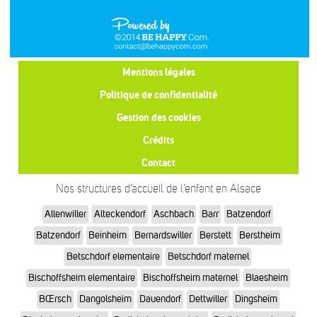
Mentions légales
Politique de confidentialité
Gestion des cookies
Crédits
Contact
Nos structures d’accueil de l’enfant en Alsace
Allenwiller
Alteckendorf
Aschbach
Barr
Batzendorf
Batzendorf
Beinheim
Bernardswiller
Berstett
Berstheim
Betschdorf elementaire
Betschdorf maternel
Bischoffsheim elementaire
Bischoffsheim maternel
Blaesheim
BŒrsch
Dangolsheim
Dauendorf
Dettwiller
Dingsheim