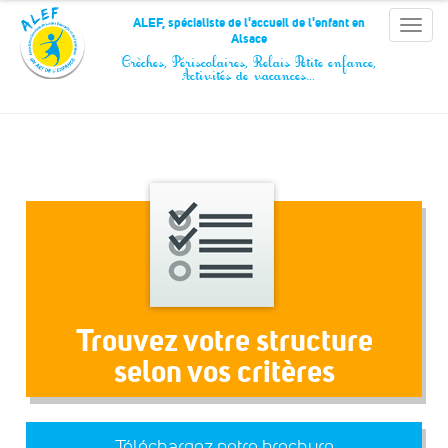
Panneau de gestion des cookies
ALEF, spécialiste de l'accueil de l'enfant en
Toggle
Alsace
naviga
Crèches, Périscolaires, Relais Petite enfance,
Activités de vacances…
Trouvez votre structure
selon vos critères
Téléchargez notre brochure