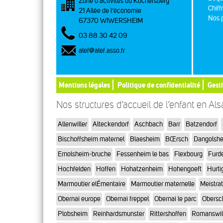
Zone d’activités du Kochersberg
Chiff
21 Allée de l’économie
Nos p
67370 WIWERSHEIM
03 88 30 42 09
alef@alef.asso.fr
Mentions légales
Politique de confidentialité
Gest
Nos structures d’accueil de l’enfant en Al
Allenwiller
Alteckendorf
Aschbach
Barr
Batzendorf
Bischoffsheim maternel
Blaesheim
BŒrsch
Dangolsh
Ernolsheim-bruche
Fessenheim le bas
Flexbourg
Furd
Hochfelden
Hoffen
Hohatzenheim
Hohengoeft
Hurti
Marmoutier elÉmentaire
Marmoutier maternelle
Meistra
Obernai europe
Obernai freppel
Obernai le parc
Obersc
Plobsheim
Reinhardsmunster
Rittershoffen
Romanswil