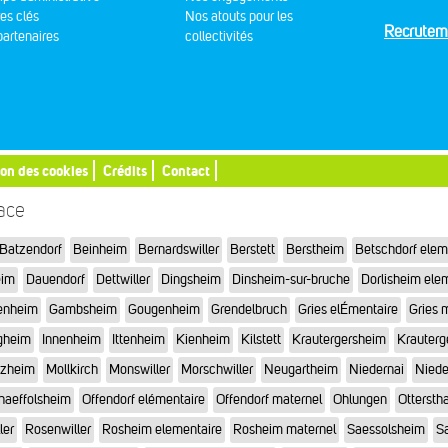
res clés
Nos atouts pour les
Recrutem
artenaires
collectivités
ion des cookies
Crédits
Contact
sace
Batzendorf
Beinheim
Bernardswiller
Berstett
Berstheim
Betschdorf elem
eim
Dauendorf
Dettwiller
Dingsheim
Dinsheim-sur-bruche
Dorlisheim ele
enheim
Gambsheim
Gougenheim
Grendelbruch
Gries elÉmentaire
Gries 
gheim
Innenheim
Ittenheim
Kienheim
Kilstett
Krautergersheim
Krauterg
tzheim
Mollkirch
Monswiller
Morschwiller
Neugartheim
Niedernai
Niede
haeffolsheim
Offendorf elémentaire
Offendorf maternel
Ohlungen
Otterstha
ler
Rosenwiller
Rosheim elementaire
Rosheim maternel
Saessolsheim
Sa