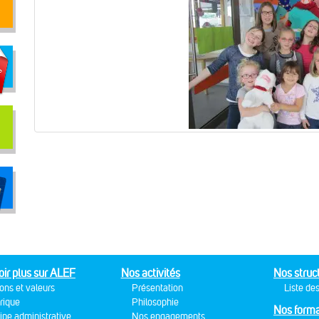
oir plus sur ALEF
Nos activités
Nos struc
ons et valeurs
Présentation
Liste des
rique
Philosophie
Nos forma
ipe administrative
Nos engagements