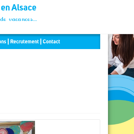
t en Alsace
és de vacances…
ons
Recrutement
Contact