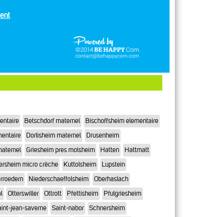
ent
entaire
Betschdorf maternel
Bischoffsheim elementaire
mentaire
Dorlisheim maternel
Drusenheim
maternel
Griesheim pres molsheim
Hatten
Hattmatt
ersheim micro crèche
Kuttolsheim
Lupstein
rroedern
Niederschaeffolsheim
Oberhaslach
l
Otterswiller
Ottrott
Pfettisheim
Pfulgriesheim
int-jean-saverne
Saint-nabor
Schnersheim