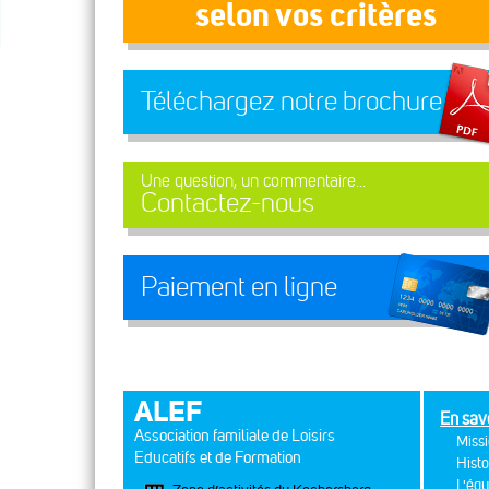
selon vos critères
Téléchargez notre brochure
Une question, un commentaire...
Contactez-nous
Paiement en ligne
ALEF
En sav
Association familiale de Loisirs
Missi
Educatifs et de Formation
Histo
L'équ