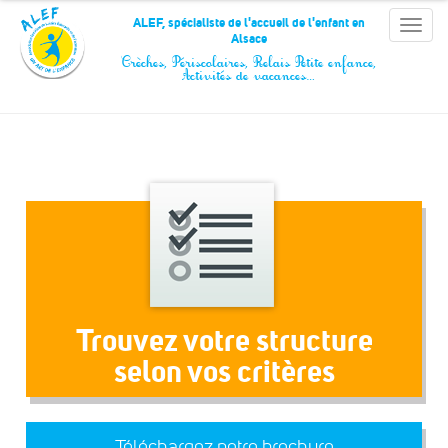
Panneau de gestion des cookies
ALEF, spécialiste de l'accueil de l'enfant en
Toggle
Alsace
naviga
Crèches, Périscolaires, Relais Petite enfance,
Activités de vacances…
Trouvez votre structure
selon vos critères
Téléchargez notre brochure