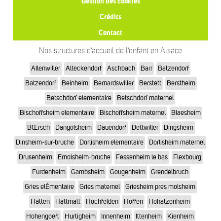
Gestion des cookies
Crédits
Contact
Nos structures d’accueil de l’enfant en Alsace
Allenwiller
Alteckendorf
Aschbach
Barr
Batzendorf
Batzendorf
Beinheim
Bernardswiller
Berstett
Berstheim
Betschdorf elementaire
Betschdorf maternel
Bischoffsheim elementaire
Bischoffsheim maternel
Blaesheim
BŒrsch
Dangolsheim
Dauendorf
Dettwiller
Dingsheim
Dinsheim-sur-bruche
Dorlisheim elementaire
Dorlisheim maternel
Drusenheim
Ernolsheim-bruche
Fessenheim le bas
Flexbourg
Furdenheim
Gambsheim
Gougenheim
Grendelbruch
Gries elÉmentaire
Gries maternel
Griesheim pres molsheim
Hatten
Hattmatt
Hochfelden
Hoffen
Hohatzenheim
Hohengoeft
Hurtigheim
Innenheim
Ittenheim
Kienheim