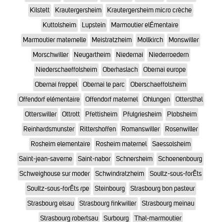
Kilstett
Krautergersheim
Krautergersheim micro crèche
Kuttolsheim
Lupstein
Marmoutier elÉmentaire
Marmoutier maternelle
Meistratzheim
Mollkirch
Monswiller
Morschwiller
Neugartheim
Niedernai
Niederroedern
Niederschaeffolsheim
Oberhaslach
Obernai europe
Obernai freppel
Obernai le parc
Oberschaeffolsheim
Offendorf elémentaire
Offendorf maternel
Ohlungen
Ottersthal
Otterswiller
Ottrott
Pfettisheim
Pfulgriesheim
Plobsheim
Reinhardsmunster
Rittershoffen
Romanswiller
Rosenwiller
Rosheim elementaire
Rosheim maternel
Saessolsheim
Saint-jean-saverne
Saint-nabor
Schnersheim
Schoenenbourg
Schweighouse sur moder
Schwindratzheim
Soultz-sous-forÊts
Soultz-sous-forÊts rpe
Steinbourg
Strasbourg bon pasteur
Strasbourg elsau
Strasbourg finkwiller
Strasbourg meinau
Strasbourg robertsau
Surbourg
Thal-marmoutier