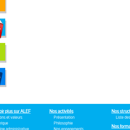
oir plus sur ALEF
Nos activités
Nos struc
ons et valeurs
Présentation
Liste des
rique
Philosophie
Nos forma
ipe administrative
Nos engagements