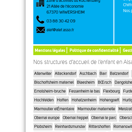
Zone d’activités du Kochersberg
Chiff
21 Allée de l’économie
Nos p
67370 WIWERSHEIM
03 88 30 42 09
alef@alef.asso.fr
Mentions légales
Politique de confidentialité
Gest
Nos structures d’accueil de l’enfant en Al
Allenwiller
Alteckendorf
Aschbach
Barr
Batzendorf
Bischoffsheim maternel
Blaesheim
BŒrsch
Dangolsh
Ernolsheim-bruche
Fessenheim le bas
Flexbourg
Furd
Hochfelden
Hoffen
Hohatzenheim
Hohengoeft
Hurti
Marmoutier elÉmentaire
Marmoutier maternelle
Meistra
Obernai europe
Obernai freppel
Obernai le parc
Obersc
Plobsheim
Reinhardsmunster
Rittershoffen
Romanswil