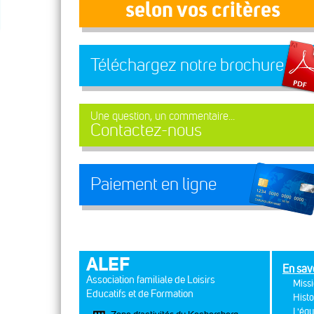
selon vos critères
Téléchargez notre brochure
Une question, un commentaire...
Contactez-nous
Paiement en ligne
ALEF
En sav
Association familiale de Loisirs
Missi
Educatifs et de Formation
Histo
L'équ