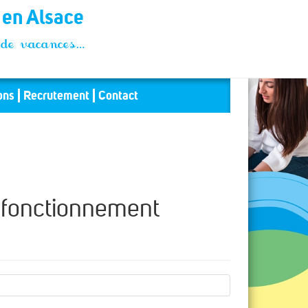
t en Alsace
és de vacances…
ons
Recrutement
Contact
onctionnement