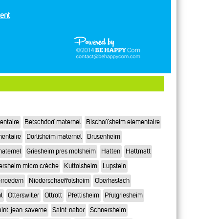
ent
entaire
Betschdorf maternel
Bischoffsheim elementaire
mentaire
Dorlisheim maternel
Drusenheim
maternel
Griesheim pres molsheim
Hatten
Hattmatt
ersheim micro crèche
Kuttolsheim
Lupstein
rroedern
Niederschaeffolsheim
Oberhaslach
l
Otterswiller
Ottrott
Pfettisheim
Pfulgriesheim
int-jean-saverne
Saint-nabor
Schnersheim