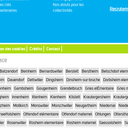
res clés
Nos atouts pour les
Recrutem
artenaires
collectivités
ion des cookies
Crédits
Contact
sace
Batzendorf
Beinheim
Bernardswiller
Berstett
Berstheim
Betschdorf elem
eim
Dauendorf
Dettwiller
Dingsheim
Dinsheim-sur-bruche
Dorlisheim ele
enheim
Gambsheim
Gougenheim
Grendelbruch
Gries elÉmentaire
Gries 
gheim
Innenheim
Ittenheim
Kienheim
Kilstett
Krautergersheim
Krauterg
tzheim
Mollkirch
Monswiller
Morschwiller
Neugartheim
Niedernai
Niede
haeffolsheim
Offendorf elémentaire
Offendorf maternel
Ohlungen
Otterstha
ler
Rosenwiller
Rosheim elementaire
Rosheim maternel
Saessolsheim
Sa