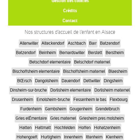
Gestion des cookies
Crédits
Contact
Nos structures d’accueil de l’enfant en Alsace
Allenwiller
Alteckendorf
Aschbach
Barr
Batzendorf
Batzendorf
Beinheim
Bernardswiller
Berstett
Berstheim
Betschdorf elementaire
Betschdorf maternel
Bischoffsheim elementaire
Bischoffsheim maternel
Blaesheim
BŒrsch
Dangolsheim
Dauendorf
Dettwiller
Dingsheim
Dinsheim-sur-bruche
Dorlisheim elementaire
Dorlisheim maternel
Drusenheim
Ernolsheim-bruche
Fessenheim le bas
Flexbourg
Furdenheim
Gambsheim
Gougenheim
Grendelbruch
Gries elÉmentaire
Gries maternel
Griesheim pres molsheim
Hatten
Hattmatt
Hochfelden
Hoffen
Hohatzenheim
Hohengoeft
Hurtigheim
Innenheim
Ittenheim
Kienheim