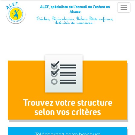
Panneau de gestion des cookies
ALEF, spécialiste de l'accueil de l'enfant en
Toggle
Alsace
naviga
Crèches, Périscolaires, Relais Petite enfance,
Activités de vacances…
Trouvez votre structure
selon vos critères
Téléchargez notre brochure