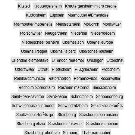
Kilstett
Krautergersheim
Krautergersheim micro crèche
Kuttolsheim
Lupstein
Marmoutier elÉmentaire
Marmoutier maternelle
Meistratzheim
Mollkirch
Monswiller
Morschwiller
Neugartheim
Niedernai
Niederroedern
Niederschaeffolsheim
Oberhaslach
Obernai europe
Obernai freppel
Obernai le parc
Oberschaeffolsheim
Offendorf elémentaire
Offendorf maternel
Ohlungen
Ottersthal
Otterswiller
Ottrott
Pfettisheim
Pfulgriesheim
Plobsheim
Reinhardsmunster
Rittershoffen
Romanswiller
Rosenwiller
Rosheim elementaire
Rosheim maternel
Saessolsheim
Saint-jean-saverne
Saint-nabor
Schnersheim
Schoenenbourg
Schweighouse sur moder
Schwindratzheim
Soultz-sous-forÊts
Soultz-sous-forÊts rpe
Steinbourg
Strasbourg bon pasteur
Strasbourg elsau
Strasbourg finkwiller
Strasbourg meinau
Strasbourg robertsau
Surbourg
Thal-marmoutier