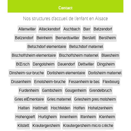
Contact
Nos structures d’accueil de l’enfant en Alsace
Allenwiller
Alteckendorf
Aschbach
Barr
Batzendorf
Batzendorf
Beinheim
Bernardswiller
Berstett
Berstheim
Betschdorf elementaire
Betschdorf maternel
Bischoffsheim elementaire
Bischoffsheim maternel
Blaesheim
BŒrsch
Dangolsheim
Dauendorf
Dettwiller
Dingsheim
Dinsheim-sur-bruche
Dorlisheim elementaire
Dorlisheim maternel
Drusenheim
Ernolsheim-bruche
Fessenheim le bas
Flexbourg
Furdenheim
Gambsheim
Gougenheim
Grendelbruch
Gries elÉmentaire
Gries maternel
Griesheim pres molsheim
Hatten
Hattmatt
Hochfelden
Hoffen
Hohatzenheim
Hohengoeft
Hurtigheim
Innenheim
Ittenheim
Kienheim
Kilstett
Krautergersheim
Krautergersheim micro crèche