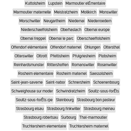
Kuttolsheim
Lupstein
Marmoutier elÉmentaire
Marmoutier maternelle
Meistratzheim
Mollkirch
Monswiller
Morschwiller
Neugartheim
Niedernai
Niederroedern
Niederschaeffolsheim
Oberhaslach
Obernai europe
Obernai freppel
Obernai le parc
Oberschaeffolsheim
Offendorf elémentaire
Offendorf maternel
Ohlungen
Ottersthal
Otterswiller
Ottrott
Pfettisheim
Pfulgriesheim
Plobsheim
Reinhardsmunster
Rittershoffen
Romanswiller
Rosenwiller
Rosheim elementaire
Rosheim maternel
Saessolsheim
Saint-jean-saverne
Saint-nabor
Schnersheim
Schoenenbourg
Schweighouse sur moder
Schwindratzheim
Soultz-sous-forÊts
Soultz-sous-forÊts rpe
Steinbourg
Strasbourg bon pasteur
Strasbourg elsau
Strasbourg finkwiller
Strasbourg meinau
Strasbourg robertsau
Surbourg
Thal-marmoutier
Truchtersheim elementaire
Truchtersheim maternel