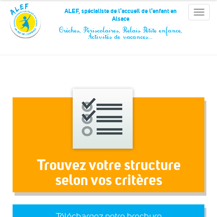
Panneau de gestion des cookies
ALEF, spécialiste de l'accueil de l'enfant en
Toggle
Alsace
naviga
Crèches, Périscolaires, Relais Petite enfance,
Activités de vacances…
Trouvez votre structure
selon vos critères
Téléchargez notre brochure