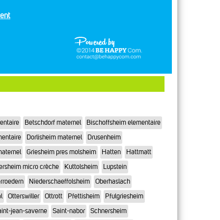
ent
entaire
Betschdorf maternel
Bischoffsheim elementaire
mentaire
Dorlisheim maternel
Drusenheim
maternel
Griesheim pres molsheim
Hatten
Hattmatt
ersheim micro crèche
Kuttolsheim
Lupstein
rroedern
Niederschaeffolsheim
Oberhaslach
l
Otterswiller
Ottrott
Pfettisheim
Pfulgriesheim
int-jean-saverne
Saint-nabor
Schnersheim