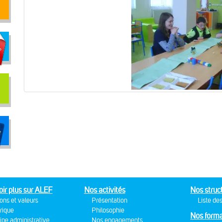
oir plus sur ALEF
Nos activités
Nos struc
ons et valeurs
Présentation
Liste des
rique
Philosophie
Nos forma
ipe administrative
Nos engagements