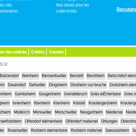
res clés
Nos atouts pour les
Recrutem
artenaires
collectivités
ion des cookies
Crédits
Contact
sace
Batzendorf
Beinheim
Bernardswiller
Berstett
Berstheim
Betschdorf elem
eim
Dauendorf
Dettwiller
Dingsheim
Dinsheim-sur-bruche
Dorlisheim ele
enheim
Gambsheim
Gougenheim
Grendelbruch
Gries elÉmentaire
Gries 
gheim
Innenheim
Ittenheim
Kienheim
Kilstett
Krautergersheim
Krauterg
tzheim
Mollkirch
Monswiller
Morschwiller
Neugartheim
Niedernai
Niede
haeffolsheim
Offendorf elémentaire
Offendorf maternel
Ohlungen
Otterstha
ler
Rosenwiller
Rosheim elementaire
Rosheim maternel
Saessolsheim
Sa