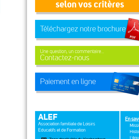
selon vos critères
Téléchargez notre brochure
Une question, un commentaire...
Contactez-nous
Paiement en ligne
ALEF
En sav
Association familiale de Loisirs
Missi
Educatifs et de Formation
Histo
L'équ