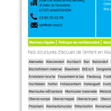
Zone d’activités du Kochersberg
Chiff
21 Allée de l’économie
Nos p
67370 WIWERSHEIM
03 88 30 42 09
alef@alef.asso.fr
Mentions légales
Politique de confidentialité
Gest
Nos structures d’accueil de l’enfant en Al
Allenwiller
Alteckendorf
Aschbach
Barr
Batzendorf
Bischoffsheim maternel
Blaesheim
BŒrsch
Dangolsh
Ernolsheim-bruche
Fessenheim le bas
Flexbourg
Furd
Hochfelden
Hoffen
Hohatzenheim
Hohengoeft
Hurti
Marmoutier elÉmentaire
Marmoutier maternelle
Meistra
Obernai europe
Obernai freppel
Obernai le parc
Obersc
Plobsheim
Reinhardsmunster
Rittershoffen
Romanswil