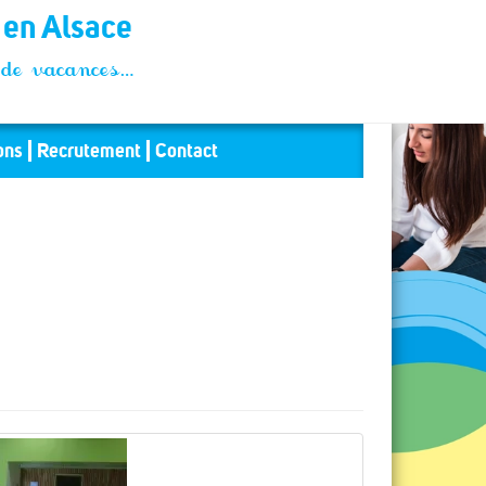
t en Alsace
és de vacances…
ons
Recrutement
Contact