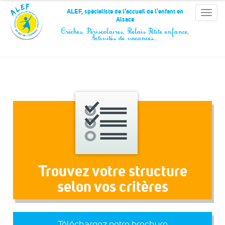
Panneau de gestion des cookies
ALEF, spécialiste de l'accueil de l'enfant en
Toggle
Alsace
naviga
Crèches, Périscolaires, Relais Petite enfance,
Activités de vacances…
Trouvez votre structure
selon vos critères
Téléchargez notre brochure