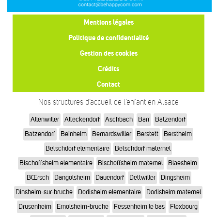
Mentions légales
Politique de confidentialité
Gestion des cookies
Crédits
Contact
Nos structures d’accueil de l’enfant en Alsace
Allenwiller
Alteckendorf
Aschbach
Barr
Batzendorf
Batzendorf
Beinheim
Bernardswiller
Berstett
Berstheim
Betschdorf elementaire
Betschdorf maternel
Bischoffsheim elementaire
Bischoffsheim maternel
Blaesheim
BŒrsch
Dangolsheim
Dauendorf
Dettwiller
Dingsheim
Dinsheim-sur-bruche
Dorlisheim elementaire
Dorlisheim maternel
Drusenheim
Ernolsheim-bruche
Fessenheim le bas
Flexbourg