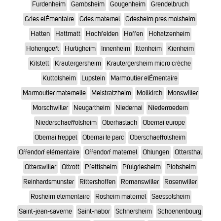
Furdenheim
Gambsheim
Gougenheim
Grendelbruch
Gries elÉmentaire
Gries maternel
Griesheim pres molsheim
Hatten
Hattmatt
Hochfelden
Hoffen
Hohatzenheim
Hohengoeft
Hurtigheim
Innenheim
Ittenheim
Kienheim
Kilstett
Krautergersheim
Krautergersheim micro crèche
Kuttolsheim
Lupstein
Marmoutier elÉmentaire
Marmoutier maternelle
Meistratzheim
Mollkirch
Monswiller
Morschwiller
Neugartheim
Niedernai
Niederroedern
Niederschaeffolsheim
Oberhaslach
Obernai europe
Obernai freppel
Obernai le parc
Oberschaeffolsheim
Offendorf elémentaire
Offendorf maternel
Ohlungen
Ottersthal
Otterswiller
Ottrott
Pfettisheim
Pfulgriesheim
Plobsheim
Reinhardsmunster
Rittershoffen
Romanswiller
Rosenwiller
Rosheim elementaire
Rosheim maternel
Saessolsheim
Saint-jean-saverne
Saint-nabor
Schnersheim
Schoenenbourg