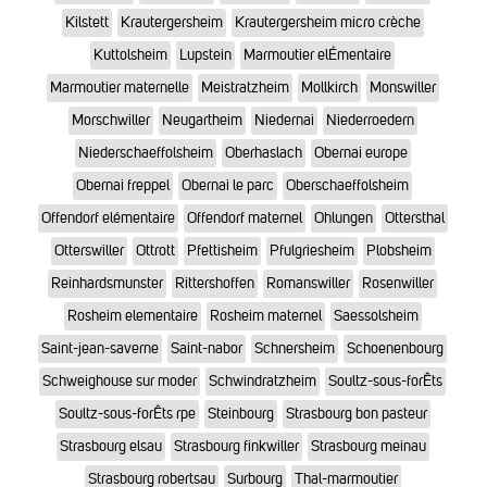
Kilstett
Krautergersheim
Krautergersheim micro crèche
Kuttolsheim
Lupstein
Marmoutier elÉmentaire
Marmoutier maternelle
Meistratzheim
Mollkirch
Monswiller
Morschwiller
Neugartheim
Niedernai
Niederroedern
Niederschaeffolsheim
Oberhaslach
Obernai europe
Obernai freppel
Obernai le parc
Oberschaeffolsheim
Offendorf elémentaire
Offendorf maternel
Ohlungen
Ottersthal
Otterswiller
Ottrott
Pfettisheim
Pfulgriesheim
Plobsheim
Reinhardsmunster
Rittershoffen
Romanswiller
Rosenwiller
Rosheim elementaire
Rosheim maternel
Saessolsheim
Saint-jean-saverne
Saint-nabor
Schnersheim
Schoenenbourg
Schweighouse sur moder
Schwindratzheim
Soultz-sous-forÊts
Soultz-sous-forÊts rpe
Steinbourg
Strasbourg bon pasteur
Strasbourg elsau
Strasbourg finkwiller
Strasbourg meinau
Strasbourg robertsau
Surbourg
Thal-marmoutier