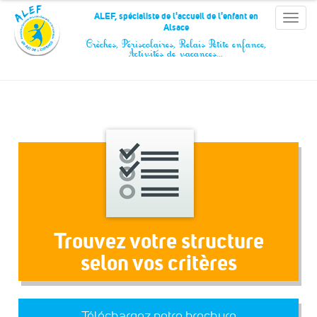
Panneau de gestion des cookies
ALEF, spécialiste de l'accueil de l'enfant en
Toggle
Alsace
naviga
Crèches, Périscolaires, Relais Petite enfance,
Activités de vacances…
Trouvez votre structure
selon vos critères
Téléchargez notre brochure