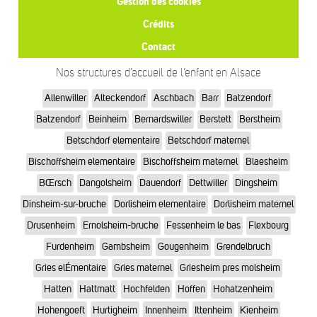
Gestion des cookies
Crédits
Contact
Nos structures d’accueil de l’enfant en Alsace
Allenwiller
Alteckendorf
Aschbach
Barr
Batzendorf
Batzendorf
Beinheim
Bernardswiller
Berstett
Berstheim
Betschdorf elementaire
Betschdorf maternel
Bischoffsheim elementaire
Bischoffsheim maternel
Blaesheim
BŒrsch
Dangolsheim
Dauendorf
Dettwiller
Dingsheim
Dinsheim-sur-bruche
Dorlisheim elementaire
Dorlisheim maternel
Drusenheim
Ernolsheim-bruche
Fessenheim le bas
Flexbourg
Furdenheim
Gambsheim
Gougenheim
Grendelbruch
Gries elÉmentaire
Gries maternel
Griesheim pres molsheim
Hatten
Hattmatt
Hochfelden
Hoffen
Hohatzenheim
Hohengoeft
Hurtigheim
Innenheim
Ittenheim
Kienheim