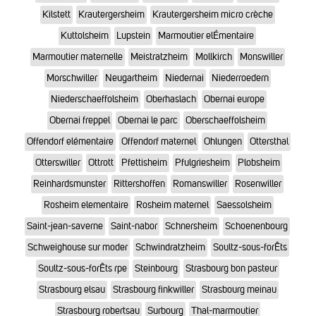
Kilstett
Krautergersheim
Krautergersheim micro crèche
Kuttolsheim
Lupstein
Marmoutier elÉmentaire
Marmoutier maternelle
Meistratzheim
Mollkirch
Monswiller
Morschwiller
Neugartheim
Niedernai
Niederroedern
Niederschaeffolsheim
Oberhaslach
Obernai europe
Obernai freppel
Obernai le parc
Oberschaeffolsheim
Offendorf elémentaire
Offendorf maternel
Ohlungen
Ottersthal
Otterswiller
Ottrott
Pfettisheim
Pfulgriesheim
Plobsheim
Reinhardsmunster
Rittershoffen
Romanswiller
Rosenwiller
Rosheim elementaire
Rosheim maternel
Saessolsheim
Saint-jean-saverne
Saint-nabor
Schnersheim
Schoenenbourg
Schweighouse sur moder
Schwindratzheim
Soultz-sous-forÊts
Soultz-sous-forÊts rpe
Steinbourg
Strasbourg bon pasteur
Strasbourg elsau
Strasbourg finkwiller
Strasbourg meinau
Strasbourg robertsau
Surbourg
Thal-marmoutier