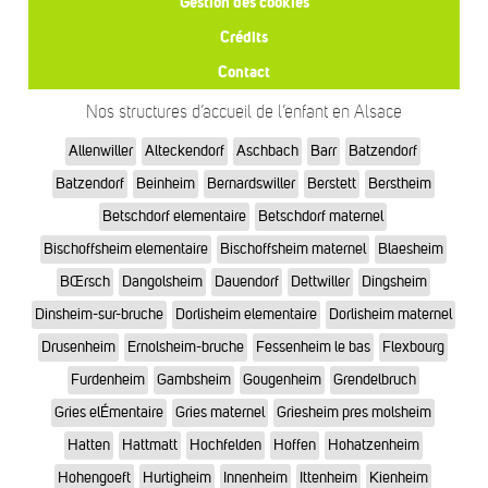
Gestion des cookies
Crédits
Contact
Nos structures d’accueil de l’enfant en Alsace
Allenwiller
Alteckendorf
Aschbach
Barr
Batzendorf
Batzendorf
Beinheim
Bernardswiller
Berstett
Berstheim
Betschdorf elementaire
Betschdorf maternel
Bischoffsheim elementaire
Bischoffsheim maternel
Blaesheim
BŒrsch
Dangolsheim
Dauendorf
Dettwiller
Dingsheim
Dinsheim-sur-bruche
Dorlisheim elementaire
Dorlisheim maternel
Drusenheim
Ernolsheim-bruche
Fessenheim le bas
Flexbourg
Furdenheim
Gambsheim
Gougenheim
Grendelbruch
Gries elÉmentaire
Gries maternel
Griesheim pres molsheim
Hatten
Hattmatt
Hochfelden
Hoffen
Hohatzenheim
Hohengoeft
Hurtigheim
Innenheim
Ittenheim
Kienheim