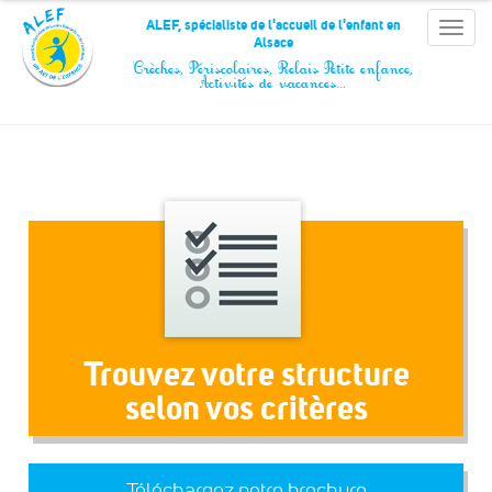
Panneau de gestion des cookies
ALEF, spécialiste de l'accueil de l'enfant en
Toggle
Alsace
naviga
Crèches, Périscolaires, Relais Petite enfance,
Activités de vacances…
Trouvez votre structure
selon vos critères
Téléchargez notre brochure