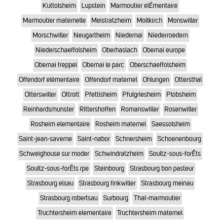
Kuttolsheim
Lupstein
Marmoutier elÉmentaire
Marmoutier maternelle
Meistratzheim
Mollkirch
Monswiller
Morschwiller
Neugartheim
Niedernai
Niederroedern
Niederschaeffolsheim
Oberhaslach
Obernai europe
Obernai freppel
Obernai le parc
Oberschaeffolsheim
Offendorf elémentaire
Offendorf maternel
Ohlungen
Ottersthal
Otterswiller
Ottrott
Pfettisheim
Pfulgriesheim
Plobsheim
Reinhardsmunster
Rittershoffen
Romanswiller
Rosenwiller
Rosheim elementaire
Rosheim maternel
Saessolsheim
Saint-jean-saverne
Saint-nabor
Schnersheim
Schoenenbourg
Schweighouse sur moder
Schwindratzheim
Soultz-sous-forÊts
Soultz-sous-forÊts rpe
Steinbourg
Strasbourg bon pasteur
Strasbourg elsau
Strasbourg finkwiller
Strasbourg meinau
Strasbourg robertsau
Surbourg
Thal-marmoutier
Truchtersheim elementaire
Truchtersheim maternel