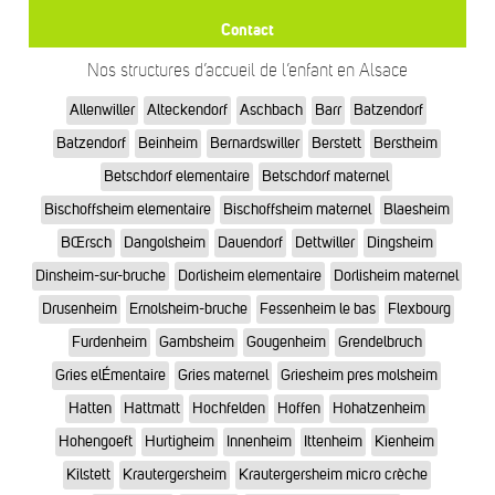
Contact
Nos structures d’accueil de l’enfant en Alsace
Allenwiller
Alteckendorf
Aschbach
Barr
Batzendorf
Batzendorf
Beinheim
Bernardswiller
Berstett
Berstheim
Betschdorf elementaire
Betschdorf maternel
Bischoffsheim elementaire
Bischoffsheim maternel
Blaesheim
BŒrsch
Dangolsheim
Dauendorf
Dettwiller
Dingsheim
Dinsheim-sur-bruche
Dorlisheim elementaire
Dorlisheim maternel
Drusenheim
Ernolsheim-bruche
Fessenheim le bas
Flexbourg
Furdenheim
Gambsheim
Gougenheim
Grendelbruch
Gries elÉmentaire
Gries maternel
Griesheim pres molsheim
Hatten
Hattmatt
Hochfelden
Hoffen
Hohatzenheim
Hohengoeft
Hurtigheim
Innenheim
Ittenheim
Kienheim
Kilstett
Krautergersheim
Krautergersheim micro crèche