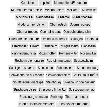
Kuttolsheim
Lupstein
Marmoutier elÉmentaire
Marmoutier maternelle
Meistratzheim
Mollkirch
Monswiller
Morschwiller
Neugartheim
Niedernai
Niederroedern
Niederschaeffolsheim
Oberhaslach
Obernai europe
Obernai freppel
Obernai le parc
Oberschaeffolsheim
Offendorf elémentaire
Offendorf maternel
Ohlungen
Ottersthal
Otterswiller
Ottrott
Pfettisheim
Pfulgriesheim
Plobsheim
Reinhardsmunster
Rittershoffen
Romanswiller
Rosenwiller
Rosheim elementaire
Rosheim maternel
Saessolsheim
Saint-jean-saverne
Saint-nabor
Schnersheim
Schoenenbourg
Schweighouse sur moder
Schwindratzheim
Soultz-sous-forÊts
Soultz-sous-forÊts rpe
Steinbourg
Strasbourg bon pasteur
Strasbourg elsau
Strasbourg finkwiller
Strasbourg meinau
Strasbourg robertsau
Surbourg
Thal-marmoutier
Truchtersheim elementaire
Truchtersheim maternel