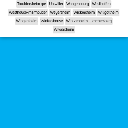
Truchtersheim rpe
Uhlwiller
Wangenbourg
Westhoffen
Westhouse-marmoutier
Weyersheim
Wickersheim
Willgottheim
Wingersheim
Wintershouse
Wintzenheim – kochersberg
Wiwersheim