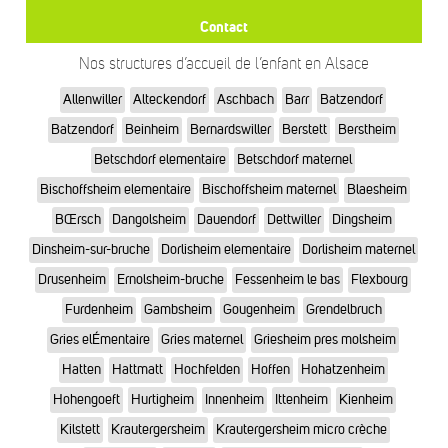
Contact
Nos structures d’accueil de l’enfant en Alsace
Allenwiller
Alteckendorf
Aschbach
Barr
Batzendorf
Batzendorf
Beinheim
Bernardswiller
Berstett
Berstheim
Betschdorf elementaire
Betschdorf maternel
Bischoffsheim elementaire
Bischoffsheim maternel
Blaesheim
BŒrsch
Dangolsheim
Dauendorf
Dettwiller
Dingsheim
Dinsheim-sur-bruche
Dorlisheim elementaire
Dorlisheim maternel
Drusenheim
Ernolsheim-bruche
Fessenheim le bas
Flexbourg
Furdenheim
Gambsheim
Gougenheim
Grendelbruch
Gries elÉmentaire
Gries maternel
Griesheim pres molsheim
Hatten
Hattmatt
Hochfelden
Hoffen
Hohatzenheim
Hohengoeft
Hurtigheim
Innenheim
Ittenheim
Kienheim
Kilstett
Krautergersheim
Krautergersheim micro crèche