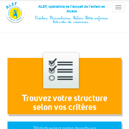
Panneau de gestion des cookies
ALEF, spécialiste de l'accueil de l'enfant en
Toggle
Alsace
naviga
Crèches, Périscolaires, Relais Petite enfance,
Activités de vacances…
Trouvez votre structure
selon vos critères
Téléchargez notre brochure