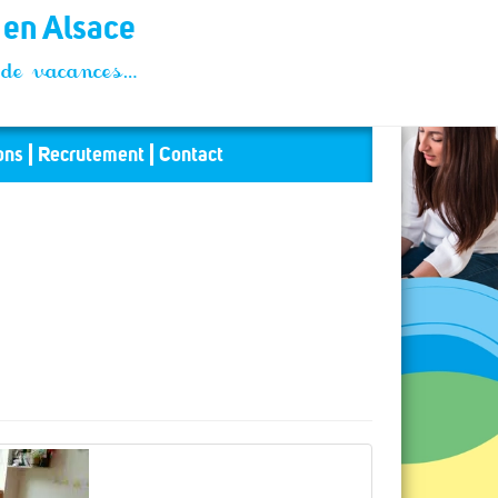
t en Alsace
és de vacances…
ons
Recrutement
Contact