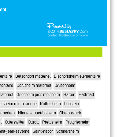
ent
entaire
Betschdorf maternel
Bischoffsheim elementaire
mentaire
Dorlisheim maternel
Drusenheim
maternel
Griesheim pres molsheim
Hatten
Hattmatt
ersheim micro crèche
Kuttolsheim
Lupstein
rroedern
Niederschaeffolsheim
Oberhaslach
l
Otterswiller
Ottrott
Pfettisheim
Pfulgriesheim
int-jean-saverne
Saint-nabor
Schnersheim