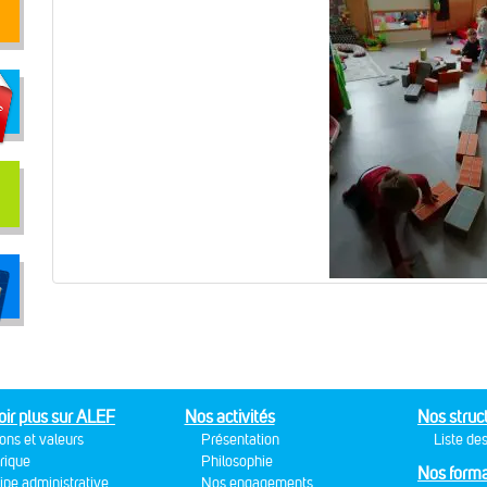
oir plus sur ALEF
Nos activités
Nos struc
ons et valeurs
Présentation
Liste des
rique
Philosophie
Nos forma
ipe administrative
Nos engagements