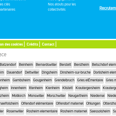
res clés
Nos atouts pour les
Recrutem
artenaires
collectivités
ion des cookies
Crédits
Contact
sace
Batzendorf
Beinheim
Bernardswiller
Berstett
Berstheim
Betschdorf elem
eim
Dauendorf
Dettwiller
Dingsheim
Dinsheim-sur-bruche
Dorlisheim ele
enheim
Gambsheim
Gougenheim
Grendelbruch
Gries elÉmentaire
Gries 
gheim
Innenheim
Ittenheim
Kienheim
Kilstett
Krautergersheim
Krauterg
tzheim
Mollkirch
Monswiller
Morschwiller
Neugartheim
Niedernai
Niede
haeffolsheim
Offendorf elémentaire
Offendorf maternel
Ohlungen
Otterstha
ler
Rosenwiller
Rosheim elementaire
Rosheim maternel
Saessolsheim
Sa