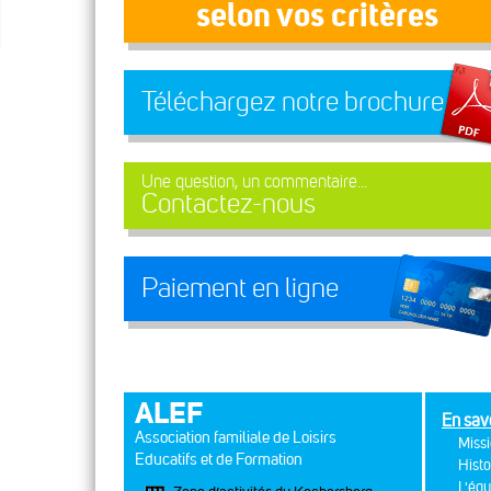
selon vos critères
Téléchargez notre brochure
Une question, un commentaire...
Contactez-nous
Paiement en ligne
ALEF
En sav
Association familiale de Loisirs
Missi
Educatifs et de Formation
Histo
L'équ