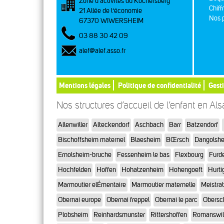
Zone d’activités du Kochersberg
Chiff
21 Allée de l’économie
Nos p
67370 WIWERSHEIM
03 88 30 42 09
alef@alef.asso.fr
Mentions légales
Politique de confidentialité
Gest
Nos structures d’accueil de l’enfant en Al
Allenwiller
Alteckendorf
Aschbach
Barr
Batzendorf
Bischoffsheim maternel
Blaesheim
BŒrsch
Dangolsh
Ernolsheim-bruche
Fessenheim le bas
Flexbourg
Furd
Hochfelden
Hoffen
Hohatzenheim
Hohengoeft
Hurti
Marmoutier elÉmentaire
Marmoutier maternelle
Meistra
Obernai europe
Obernai freppel
Obernai le parc
Obersc
Plobsheim
Reinhardsmunster
Rittershoffen
Romanswil