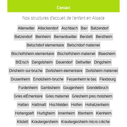
Contact
Nos structures d’accueil de l’enfant en Alsace
Allenwiller
Alteckendorf
Aschbach
Barr
Batzendorf
Batzendorf
Beinheim
Bernardswiller
Berstett
Berstheim
Betschdorf elementaire
Betschdorf maternel
Bischoffsheim elementaire
Bischoffsheim maternel
Blaesheim
BŒrsch
Dangolsheim
Dauendorf
Dettwiller
Dingsheim
Dinsheim-sur-bruche
Dorlisheim elementaire
Dorlisheim maternel
Drusenheim
Ernolsheim-bruche
Fessenheim le bas
Flexbourg
Furdenheim
Gambsheim
Gougenheim
Grendelbruch
Gries elÉmentaire
Gries maternel
Griesheim pres molsheim
Hatten
Hattmatt
Hochfelden
Hoffen
Hohatzenheim
Hohengoeft
Hurtigheim
Innenheim
Ittenheim
Kienheim
Kilstett
Krautergersheim
Krautergersheim micro crèche