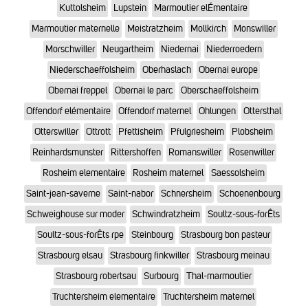
Kuttolsheim
Lupstein
Marmoutier elÉmentaire
Marmoutier maternelle
Meistratzheim
Mollkirch
Monswiller
Morschwiller
Neugartheim
Niedernai
Niederroedern
Niederschaeffolsheim
Oberhaslach
Obernai europe
Obernai freppel
Obernai le parc
Oberschaeffolsheim
Offendorf elémentaire
Offendorf maternel
Ohlungen
Ottersthal
Otterswiller
Ottrott
Pfettisheim
Pfulgriesheim
Plobsheim
Reinhardsmunster
Rittershoffen
Romanswiller
Rosenwiller
Rosheim elementaire
Rosheim maternel
Saessolsheim
Saint-jean-saverne
Saint-nabor
Schnersheim
Schoenenbourg
Schweighouse sur moder
Schwindratzheim
Soultz-sous-forÊts
Soultz-sous-forÊts rpe
Steinbourg
Strasbourg bon pasteur
Strasbourg elsau
Strasbourg finkwiller
Strasbourg meinau
Strasbourg robertsau
Surbourg
Thal-marmoutier
Truchtersheim elementaire
Truchtersheim maternel