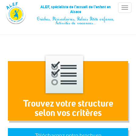
Panneau de gestion des cookies
ALEF, spécialiste de l'accueil de l'enfant en
Toggle
Alsace
naviga
Crèches, Périscolaires, Relais Petite enfance,
Activités de vacances…
Trouvez votre structure
selon vos critères
Téléchargez notre brochure