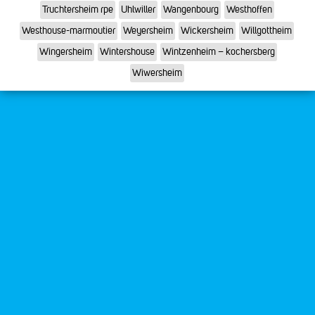
Truchtersheim rpe
Uhlwiller
Wangenbourg
Westhoffen
Westhouse-marmoutier
Weyersheim
Wickersheim
Willgottheim
Wingersheim
Wintershouse
Wintzenheim – kochersberg
Wiwersheim