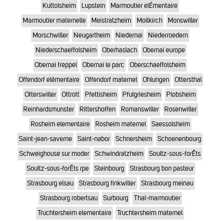
Kuttolsheim
Lupstein
Marmoutier elÉmentaire
Marmoutier maternelle
Meistratzheim
Mollkirch
Monswiller
Morschwiller
Neugartheim
Niedernai
Niederroedern
Niederschaeffolsheim
Oberhaslach
Obernai europe
Obernai freppel
Obernai le parc
Oberschaeffolsheim
Offendorf elémentaire
Offendorf maternel
Ohlungen
Ottersthal
Otterswiller
Ottrott
Pfettisheim
Pfulgriesheim
Plobsheim
Reinhardsmunster
Rittershoffen
Romanswiller
Rosenwiller
Rosheim elementaire
Rosheim maternel
Saessolsheim
Saint-jean-saverne
Saint-nabor
Schnersheim
Schoenenbourg
Schweighouse sur moder
Schwindratzheim
Soultz-sous-forÊts
Soultz-sous-forÊts rpe
Steinbourg
Strasbourg bon pasteur
Strasbourg elsau
Strasbourg finkwiller
Strasbourg meinau
Strasbourg robertsau
Surbourg
Thal-marmoutier
Truchtersheim elementaire
Truchtersheim maternel