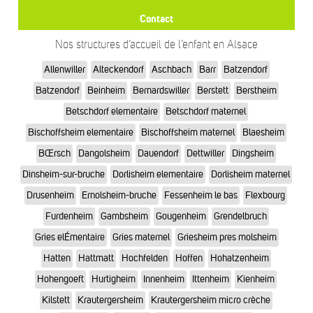
Contact
Nos structures d’accueil de l’enfant en Alsace
Allenwiller
Alteckendorf
Aschbach
Barr
Batzendorf
Batzendorf
Beinheim
Bernardswiller
Berstett
Berstheim
Betschdorf elementaire
Betschdorf maternel
Bischoffsheim elementaire
Bischoffsheim maternel
Blaesheim
BŒrsch
Dangolsheim
Dauendorf
Dettwiller
Dingsheim
Dinsheim-sur-bruche
Dorlisheim elementaire
Dorlisheim maternel
Drusenheim
Ernolsheim-bruche
Fessenheim le bas
Flexbourg
Furdenheim
Gambsheim
Gougenheim
Grendelbruch
Gries elÉmentaire
Gries maternel
Griesheim pres molsheim
Hatten
Hattmatt
Hochfelden
Hoffen
Hohatzenheim
Hohengoeft
Hurtigheim
Innenheim
Ittenheim
Kienheim
Kilstett
Krautergersheim
Krautergersheim micro crèche