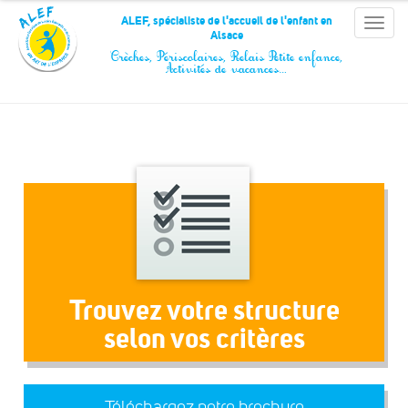
Panneau de gestion des cookies
ALEF, spécialiste de l'accueil de l'enfant en
Toggle
Alsace
naviga
Crèches, Périscolaires, Relais Petite enfance,
Activités de vacances…
Trouvez votre structure
selon vos critères
Téléchargez notre brochure