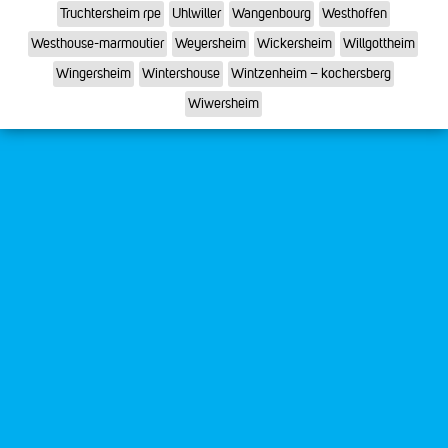
Truchtersheim rpe
Uhlwiller
Wangenbourg
Westhoffen
Westhouse-marmoutier
Weyersheim
Wickersheim
Willgottheim
Wingersheim
Wintershouse
Wintzenheim – kochersberg
Wiwersheim