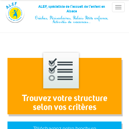
Panneau de gestion des cookies
ALEF, spécialiste de l'accueil de l'enfant en
Toggle
Alsace
naviga
Crèches, Périscolaires, Relais Petite enfance,
Activités de vacances…
Trouvez votre structure
selon vos critères
Téléchargez notre brochure