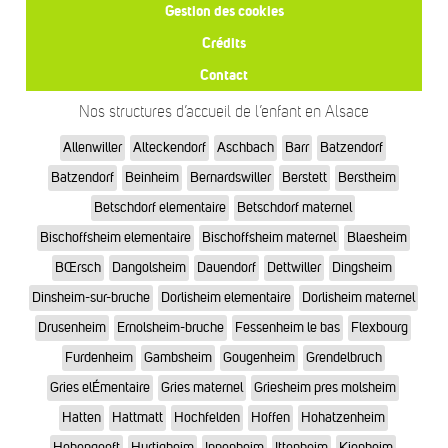
Gestion des cookies
Crédits
Contact
Nos structures d’accueil de l’enfant en Alsace
Allenwiller
Alteckendorf
Aschbach
Barr
Batzendorf
Batzendorf
Beinheim
Bernardswiller
Berstett
Berstheim
Betschdorf elementaire
Betschdorf maternel
Bischoffsheim elementaire
Bischoffsheim maternel
Blaesheim
BŒrsch
Dangolsheim
Dauendorf
Dettwiller
Dingsheim
Dinsheim-sur-bruche
Dorlisheim elementaire
Dorlisheim maternel
Drusenheim
Ernolsheim-bruche
Fessenheim le bas
Flexbourg
Furdenheim
Gambsheim
Gougenheim
Grendelbruch
Gries elÉmentaire
Gries maternel
Griesheim pres molsheim
Hatten
Hattmatt
Hochfelden
Hoffen
Hohatzenheim
Hohengoeft
Hurtigheim
Innenheim
Ittenheim
Kienheim