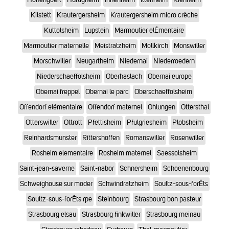
Kilstett
Krautergersheim
Krautergersheim micro crèche
Kuttolsheim
Lupstein
Marmoutier elÉmentaire
Marmoutier maternelle
Meistratzheim
Mollkirch
Monswiller
Morschwiller
Neugartheim
Niedernai
Niederroedern
Niederschaeffolsheim
Oberhaslach
Obernai europe
Obernai freppel
Obernai le parc
Oberschaeffolsheim
Offendorf elémentaire
Offendorf maternel
Ohlungen
Ottersthal
Otterswiller
Ottrott
Pfettisheim
Pfulgriesheim
Plobsheim
Reinhardsmunster
Rittershoffen
Romanswiller
Rosenwiller
Rosheim elementaire
Rosheim maternel
Saessolsheim
Saint-jean-saverne
Saint-nabor
Schnersheim
Schoenenbourg
Schweighouse sur moder
Schwindratzheim
Soultz-sous-forÊts
Soultz-sous-forÊts rpe
Steinbourg
Strasbourg bon pasteur
Strasbourg elsau
Strasbourg finkwiller
Strasbourg meinau