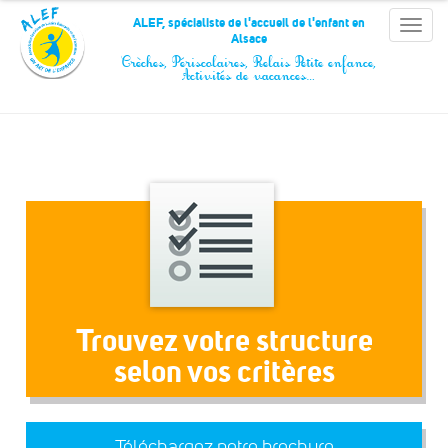
Panneau de gestion des cookies
ALEF, spécialiste de l'accueil de l'enfant en
Toggle
Alsace
naviga
Crèches, Périscolaires, Relais Petite enfance,
Activités de vacances…
Trouvez votre structure
selon vos critères
Téléchargez notre brochure