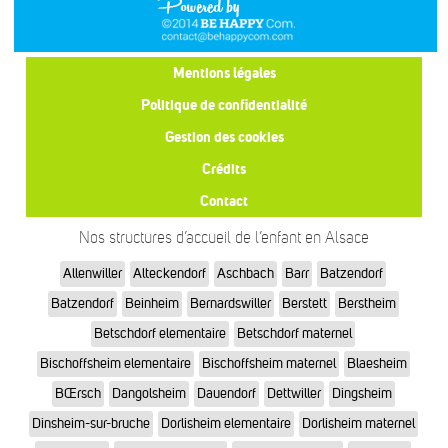
Mentions légales
Politique de confidentialité
Gestion des cookies
Crédits
Contact
Nos structures d’accueil de l’enfant en Alsace
Allenwiller
Alteckendorf
Aschbach
Barr
Batzendorf
Batzendorf
Beinheim
Bernardswiller
Berstett
Berstheim
Betschdorf elementaire
Betschdorf maternel
Bischoffsheim elementaire
Bischoffsheim maternel
Blaesheim
BŒrsch
Dangolsheim
Dauendorf
Dettwiller
Dingsheim
Dinsheim-sur-bruche
Dorlisheim elementaire
Dorlisheim maternel