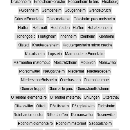
Drusenheim
Ernolsheim-bruche
Fessenheim le bas
Flexbourg
Furdenheim
Gambsheim
Gougenheim
Grendelbruch
Gries elÉmentaire
Gries maternel
Griesheim pres molsheim
Hatten
Hattmatt
Hochfelden
Hoffen
Hohatzenheim
Hohengoeft
Hurtigheim
Innenheim
Ittenheim
Kienheim
Kilstett
Krautergersheim
Krautergersheim micro crèche
Kuttolsheim
Lupstein
Marmoutier elÉmentaire
Marmoutier maternelle
Meistratzheim
Mollkirch
Monswiller
Morschwiller
Neugartheim
Niedernai
Niederroedern
Niederschaeffolsheim
Oberhaslach
Obernai europe
Obernai freppel
Obernai le parc
Oberschaeffolsheim
Offendorf elémentaire
Offendorf maternel
Ohlungen
Ottersthal
Otterswiller
Ottrott
Pfettisheim
Pfulgriesheim
Plobsheim
Reinhardsmunster
Rittershoffen
Romanswiller
Rosenwiller
Rosheim elementaire
Rosheim maternel
Saessolsheim