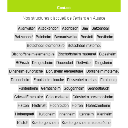
Contact
Nos structures d’accueil de l’enfant en Alsace
Allenwiller
Alteckendorf
Aschbach
Barr
Batzendorf
Batzendorf
Beinheim
Bernardswiller
Berstett
Berstheim
Betschdorf elementaire
Betschdorf maternel
Bischoffsheim elementaire
Bischoffsheim maternel
Blaesheim
BŒrsch
Dangolsheim
Dauendorf
Dettwiller
Dingsheim
Dinsheim-sur-bruche
Dorlisheim elementaire
Dorlisheim maternel
Drusenheim
Ernolsheim-bruche
Fessenheim le bas
Flexbourg
Furdenheim
Gambsheim
Gougenheim
Grendelbruch
Gries elÉmentaire
Gries maternel
Griesheim pres molsheim
Hatten
Hattmatt
Hochfelden
Hoffen
Hohatzenheim
Hohengoeft
Hurtigheim
Innenheim
Ittenheim
Kienheim
Kilstett
Krautergersheim
Krautergersheim micro crèche