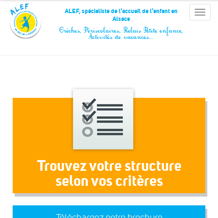
Panneau de gestion des cookies
ALEF, spécialiste de l'accueil de l'enfant en
Toggle
Alsace
naviga
Crèches, Périscolaires, Relais Petite enfance,
Activités de vacances…
Trouvez votre structure
selon vos critères
Téléchargez notre brochure