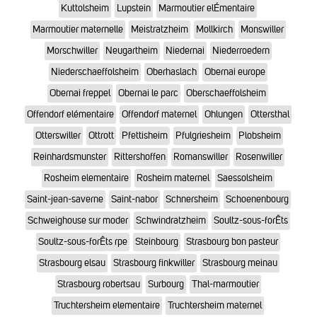
Kuttolsheim
Lupstein
Marmoutier elÉmentaire
Marmoutier maternelle
Meistratzheim
Mollkirch
Monswiller
Morschwiller
Neugartheim
Niedernai
Niederroedern
Niederschaeffolsheim
Oberhaslach
Obernai europe
Obernai freppel
Obernai le parc
Oberschaeffolsheim
Offendorf elémentaire
Offendorf maternel
Ohlungen
Ottersthal
Otterswiller
Ottrott
Pfettisheim
Pfulgriesheim
Plobsheim
Reinhardsmunster
Rittershoffen
Romanswiller
Rosenwiller
Rosheim elementaire
Rosheim maternel
Saessolsheim
Saint-jean-saverne
Saint-nabor
Schnersheim
Schoenenbourg
Schweighouse sur moder
Schwindratzheim
Soultz-sous-forÊts
Soultz-sous-forÊts rpe
Steinbourg
Strasbourg bon pasteur
Strasbourg elsau
Strasbourg finkwiller
Strasbourg meinau
Strasbourg robertsau
Surbourg
Thal-marmoutier
Truchtersheim elementaire
Truchtersheim maternel