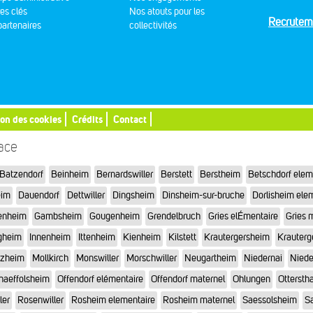
res clés
Nos atouts pour les
Recrutem
artenaires
collectivités
ion des cookies
Crédits
Contact
sace
Batzendorf
Beinheim
Bernardswiller
Berstett
Berstheim
Betschdorf elem
eim
Dauendorf
Dettwiller
Dingsheim
Dinsheim-sur-bruche
Dorlisheim ele
enheim
Gambsheim
Gougenheim
Grendelbruch
Gries elÉmentaire
Gries 
gheim
Innenheim
Ittenheim
Kienheim
Kilstett
Krautergersheim
Krauterg
tzheim
Mollkirch
Monswiller
Morschwiller
Neugartheim
Niedernai
Niede
haeffolsheim
Offendorf elémentaire
Offendorf maternel
Ohlungen
Otterstha
ler
Rosenwiller
Rosheim elementaire
Rosheim maternel
Saessolsheim
Sa