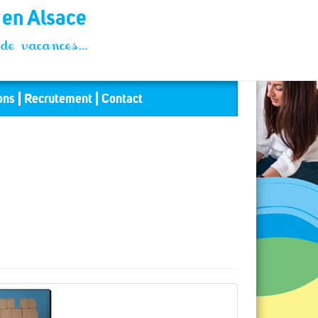
t en Alsace
és de vacances…
ons
Recrutement
Contact