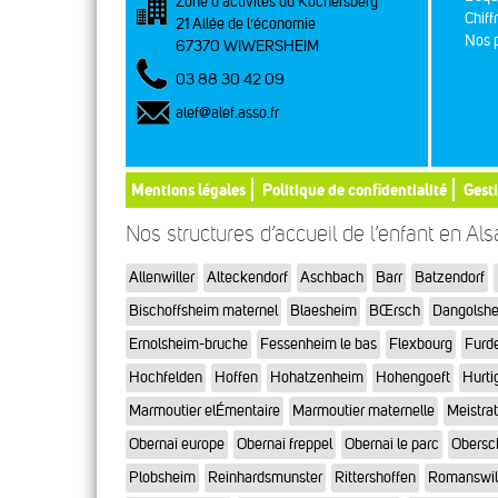
Zone d’activités du Kochersberg
Chiff
21 Allée de l’économie
Nos p
67370 WIWERSHEIM
03 88 30 42 09
alef@alef.asso.fr
Mentions légales
Politique de confidentialité
Gest
Nos structures d’accueil de l’enfant en Al
Allenwiller
Alteckendorf
Aschbach
Barr
Batzendorf
Bischoffsheim maternel
Blaesheim
BŒrsch
Dangolsh
Ernolsheim-bruche
Fessenheim le bas
Flexbourg
Furd
Hochfelden
Hoffen
Hohatzenheim
Hohengoeft
Hurti
Marmoutier elÉmentaire
Marmoutier maternelle
Meistra
Obernai europe
Obernai freppel
Obernai le parc
Obersc
Plobsheim
Reinhardsmunster
Rittershoffen
Romanswil