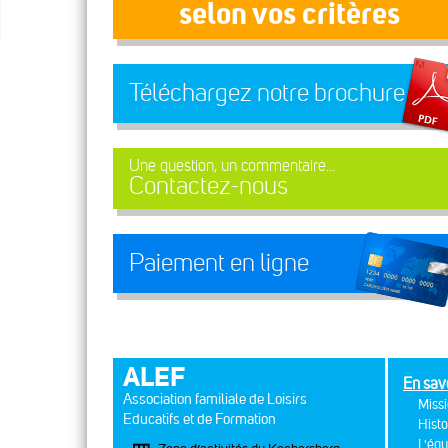
selon vos critères
Téléchargez notre brochure
Une question, un commentaire...
Contactez-nous
Paiement en ligne
ALEF
En sav
Association familiale de Loisirs
Missi
Educatifs et de Formation
Histo
L'équ