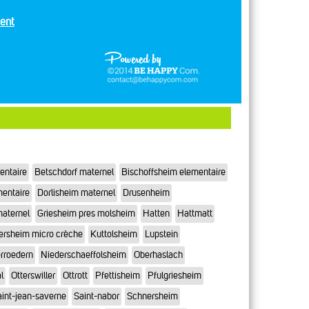
ent
entaire
Betschdorf maternel
Bischoffsheim elementaire
mentaire
Dorlisheim maternel
Drusenheim
maternel
Griesheim pres molsheim
Hatten
Hattmatt
ersheim micro crèche
Kuttolsheim
Lupstein
rroedern
Niederschaeffolsheim
Oberhaslach
l
Otterswiller
Ottrott
Pfettisheim
Pfulgriesheim
int-jean-saverne
Saint-nabor
Schnersheim