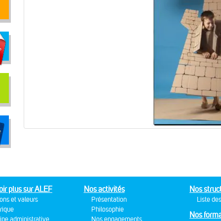
oir plus sur ALEF
Nos activités
Nos struc
ons et valeurs
Présentation
Liste des
rique
Philosophie
Nos forma
ipe administrative
Nos engagements