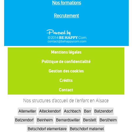
Nos formations
Recrutement
Mentions légales
Politique de confidentialité
Gestion des cookies
Crédits
Contact
Nos structures d’accueil de l’enfant en Alsace
Allenwiller
Alteckendorf
Aschbach
Barr
Batzendorf
Batzendorf
Beinheim
Bernardswiller
Berstett
Berstheim
Betschdorf elementaire
Betschdorf maternel