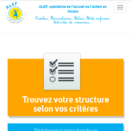
Panneau de gestion des cookies
ALEF, spécialiste de l'accueil de l'enfant en
Toggle
Alsace
naviga
Crèches, Périscolaires, Relais Petite enfance,
Activités de vacances…
Trouvez votre structure
selon vos critères
Téléchargez notre brochure