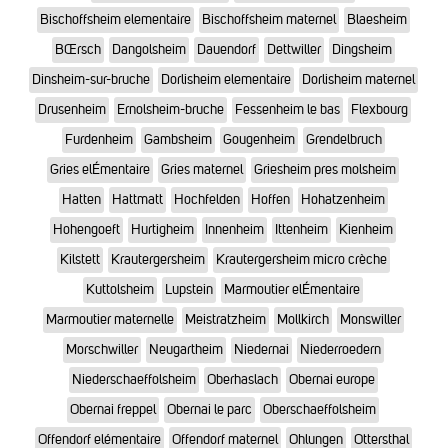
Bischoffsheim elementaire
Bischoffsheim maternel
Blaesheim
BŒrsch
Dangolsheim
Dauendorf
Dettwiller
Dingsheim
Dinsheim-sur-bruche
Dorlisheim elementaire
Dorlisheim maternel
Drusenheim
Ernolsheim-bruche
Fessenheim le bas
Flexbourg
Furdenheim
Gambsheim
Gougenheim
Grendelbruch
Gries elÉmentaire
Gries maternel
Griesheim pres molsheim
Hatten
Hattmatt
Hochfelden
Hoffen
Hohatzenheim
Hohengoeft
Hurtigheim
Innenheim
Ittenheim
Kienheim
Kilstett
Krautergersheim
Krautergersheim micro crèche
Kuttolsheim
Lupstein
Marmoutier elÉmentaire
Marmoutier maternelle
Meistratzheim
Mollkirch
Monswiller
Morschwiller
Neugartheim
Niedernai
Niederroedern
Niederschaeffolsheim
Oberhaslach
Obernai europe
Obernai freppel
Obernai le parc
Oberschaeffolsheim
Offendorf elémentaire
Offendorf maternel
Ohlungen
Ottersthal