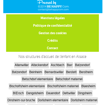
Mentions légales
Politique de confidentialité
Gestion des cookies
Crédits
Contact
Nos structures d’accueil de l’enfant en Alsace
Allenwiller
Alteckendorf
Aschbach
Barr
Batzendorf
Batzendorf
Beinheim
Bernardswiller
Berstett
Berstheim
Betschdorf elementaire
Betschdorf maternel
Bischoffsheim elementaire
Bischoffsheim maternel
Blaesheim
BŒrsch
Dangolsheim
Dauendorf
Dettwiller
Dingsheim
Dinsheim-sur-bruche
Dorlisheim elementaire
Dorlisheim maternel