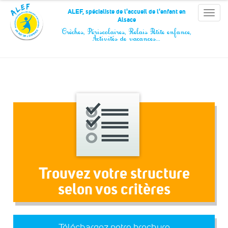
Panneau de gestion des cookies
ALEF, spécialiste de l'accueil de l'enfant en
Toggle
Alsace
naviga
Crèches, Périscolaires, Relais Petite enfance,
Activités de vacances…
Trouvez votre structure
selon vos critères
Téléchargez notre brochure