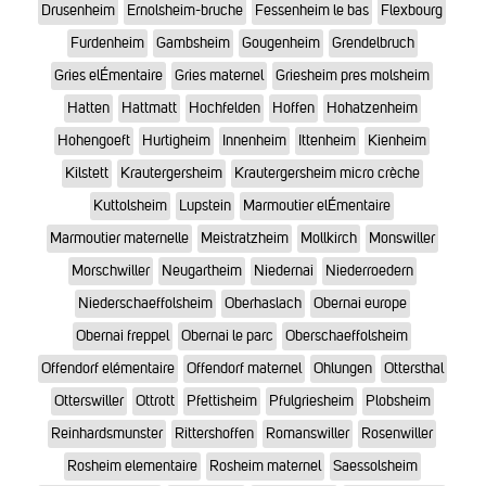
Drusenheim
Ernolsheim-bruche
Fessenheim le bas
Flexbourg
Furdenheim
Gambsheim
Gougenheim
Grendelbruch
Gries elÉmentaire
Gries maternel
Griesheim pres molsheim
Hatten
Hattmatt
Hochfelden
Hoffen
Hohatzenheim
Hohengoeft
Hurtigheim
Innenheim
Ittenheim
Kienheim
Kilstett
Krautergersheim
Krautergersheim micro crèche
Kuttolsheim
Lupstein
Marmoutier elÉmentaire
Marmoutier maternelle
Meistratzheim
Mollkirch
Monswiller
Morschwiller
Neugartheim
Niedernai
Niederroedern
Niederschaeffolsheim
Oberhaslach
Obernai europe
Obernai freppel
Obernai le parc
Oberschaeffolsheim
Offendorf elémentaire
Offendorf maternel
Ohlungen
Ottersthal
Otterswiller
Ottrott
Pfettisheim
Pfulgriesheim
Plobsheim
Reinhardsmunster
Rittershoffen
Romanswiller
Rosenwiller
Rosheim elementaire
Rosheim maternel
Saessolsheim